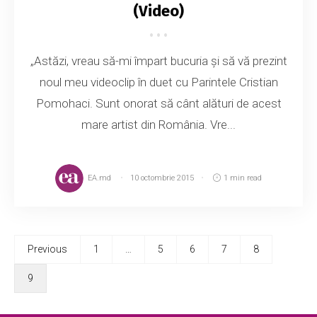
(Video)
„Astăzi, vreau să-mi împart bucuria și să vă prezint
noul meu videoclip în duet cu Parintele Cristian
Pomohaci. Sunt onorat să cânt alături de acest
mare artist din România. Vre...
EA.md
10 octombrie 2015
1 min read
Previous
1
…
5
6
7
8
9