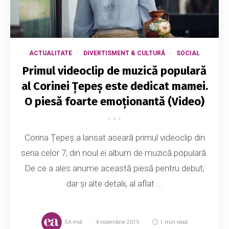
ACTUALITATE
DIVERTISMENT & CULTURĂ
SOCIAL
Primul videoclip de muzică populară
al Corinei Țepeș este dedicat mamei.
O piesă foarte emoționantă (Video)
Corina Țepeș a lansat aseară primul videoclip din
seria celor 7, din noul ei album de muzică populară.
De ce a ales anume această piesă pentru debut,
dar și alte detalii, al aflat ...
EA.md
4 noiembrie 2015
1 min read