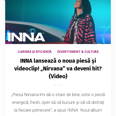
CARIERĂ ȘI EFICIENȚĂ
DIVERTISMENT & CULTURĂ
INNA lansează o noua piesă și
videoclip! „Nirvana” va deveni hit?
(Video)
„Piesa Nirvana îmi dă o stare de bine, este o piesă
energică, fresh, sper să vă bucure și să vă distrați
la fiecare petrecere”, a spus INNA. Noul album