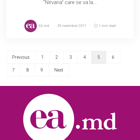
“Nirvana” care se va la...
EA.md
29 noiembrie 2017
1 min read
Previous
1
2
3
4
5
6
7
8
9
Next