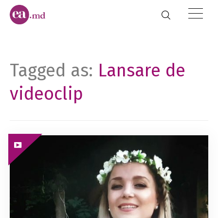
Tagged as:
Lansare de
videoclip