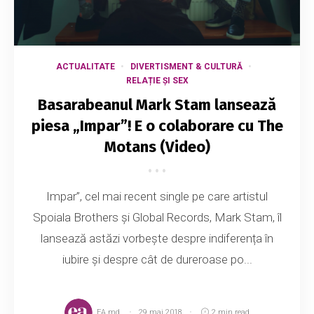
ACTUALITATE
DIVERTISMENT & CULTURĂ
RELAȚIE ȘI SEX
Basarabeanul Mark Stam lansează
piesa „Impar”! E o colaborare cu The
Motans (Video)
Impar”, cel mai recent single pe care artistul
Spoiala Brothers și Global Records, Mark Stam, îl
lansează astăzi vorbește despre indiferența în
iubire și despre cât de dureroase po...
EA.md
29 mai 2018
2 min read