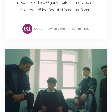
noua melodie a Olgăi Verbițchi care vrea să
cucerească îndrăgostiții în această var...
EA.md
29 iunie 2018
1 min read