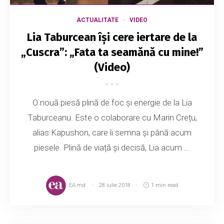
ACTUALITATE
VIDEO
Lia Taburcean își cere iertare de la
„Cuscra”: „Fata ta seamănă cu mine!”
(Video)
O nouă piesă plină de foc și energie de la Lia
Taburceanu. Este o colaborare cu Marin Crețu,
alias Kapushon, care îi semna și până acum
piesele. Plină de viață și decisă, Lia acum ...
EA.md
28 iulie 2018
1 min read