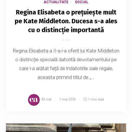
ACTUALITATE
SOCIAL
Regina Elisabeta o prețuiește mult
pe Kate Middleton. Ducesa s-a ales
cu o distincție importantă
Regina Elisabeta a II-a i-a oferit lui Kate Middleton
o distincție specială datorită devotamentului pe
care l-a arătat față de îndatoririle sale regale,
aceasta primind titlul de „...
EA.md
1 mai 2019
1 min read