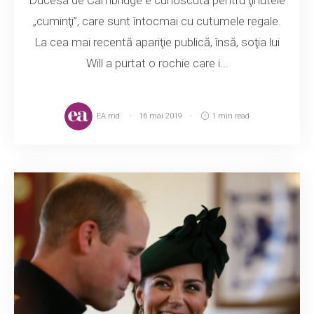
„cuminţi”, care sunt întocmai cu cutumele regale.
La cea mai recentă apariţie publică, însă, soţia lui
Will a purtat o rochie care i...
EA.md
16 mai 2019
1 min read