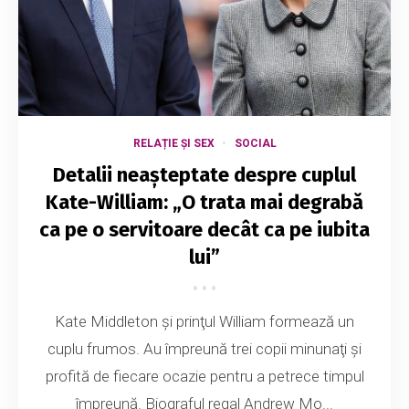
RELAȚIE ȘI SEX
SOCIAL
Detalii neașteptate despre cuplul
Kate-William: „O trata mai degrabă
ca pe o servitoare decât ca pe iubita
lui”
Kate Middleton şi prinţul William formează un
cuplu frumos. Au împreună trei copii minunaţi şi
profită de fiecare ocazie pentru a petrece timpul
împreună. Biograful regal Andrew Mo...