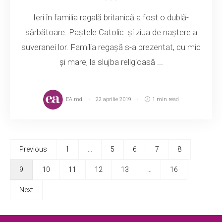
Ieri în familia regală britanică a fost o dublă-
sărbătoare: Paştele Catolic şi ziua de naştere a
suveranei lor. Familia regașă s-a prezentat, cu mic
şi mare, la slujba religioasă ...
EA.md
22 aprilie 2019
1 min read
Previous
1
…
5
6
7
8
9
10
11
12
13
…
16
Next