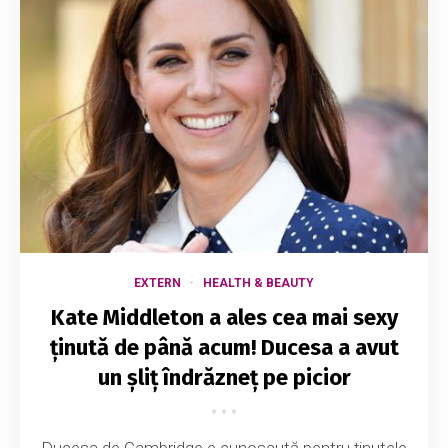
EXTERN
HEALTH & BEAUTY
Kate Middleton a ales cea mai sexy
ținută de până acum! Ducesa a avut
un șliț îndrăzneț pe picior
Ducesa de Cambridge e cunoscută pentru ţinutele