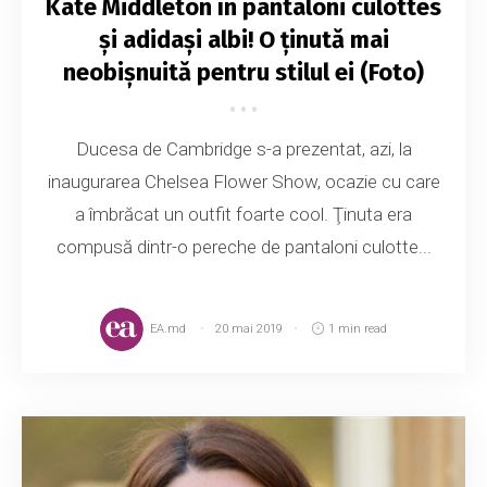
Kate Middleton în pantaloni culottes
și adidași albi! O ținută mai
neobișnuită pentru stilul ei (Foto)
Ducesa de Cambridge s-a prezentat, azi, la
inaugurarea Chelsea Flower Show, ocazie cu care
a îmbrăcat un outfit foarte cool. Ţinuta era
compusă dintr-o pereche de pantaloni culotte...
EA.md
20 mai 2019
1 min read