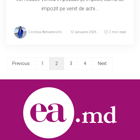
impozit pe venit de achi...
Cristina Botnarevschi
12 ianuarie 2026
2 min read
Previous
1
2
3
4
Next