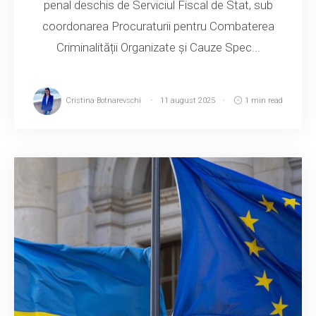
penal deschis de Serviciul Fiscal de Stat, sub
coordonarea Procuraturii pentru Combaterea
Criminalității Organizate și Cauze Spec...
Cristina Botnarevschi
11 august 2025
1 min read