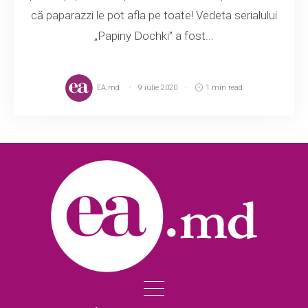
că paparazzi le pot afla pe toate! Vedeta serialului
„Papiny Dochki” a fost...
EA.md
9 iulie 2020
1 min read