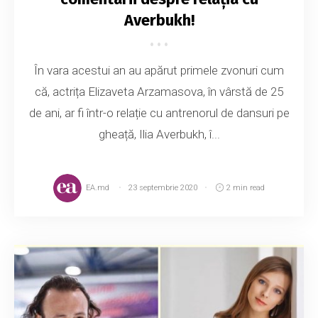
Averbukh!
În vara acestui an au apărut primele zvonuri cum
că, actrița Elizaveta Arzamasova, în vârstă de 25
de ani, ar fi într-o relație cu antrenorul de dansuri pe
gheață, Ilia Averbukh, î...
EA.md
23 septembrie 2020
2 min read