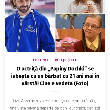
POZA ZILEI
RELAȚIE ȘI SEX
O actriță din „Papiny Dochki” se
iubește cu un bărbat cu 21 ani mai în
vârstă! Cine e vedeta (Foto)
Liza Arzamazova este actrița care preferă să-și
țină viața privată departe de ochii curioșilor, dar iată