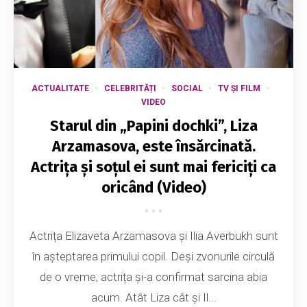
ACTUALITATE
CELEBRITĂȚI
SOCIAL
TV ȘI FILM
VIDEO
Starul din „Papini dochki”, Liza
Arzamasova, este însărcinată.
Actrița și soțul ei sunt mai fericiți ca
oricând (Video)
Actrița Elizaveta Arzamasova și Ilia Averbukh sunt
în așteptarea primului copil. Deși zvonurile circulă
de o vreme, actrița și-a confirmat sarcina abia
acum. Atât Liza cât și Il...