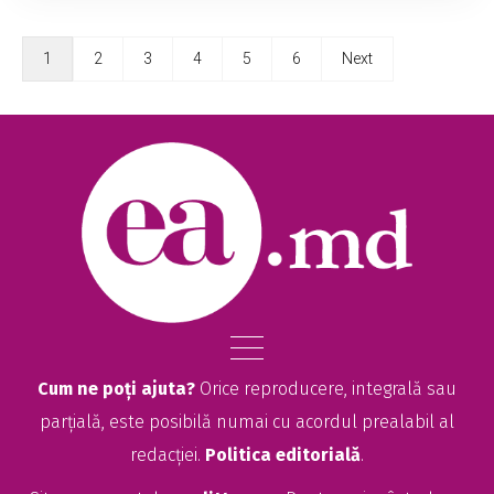
1
2
3
4
5
6
Next
Cum ne poți ajuta?
Orice reproducere, integrală sau
parțială, este posibilă numai cu acordul prealabil al
redacției.
Politica editorială
.