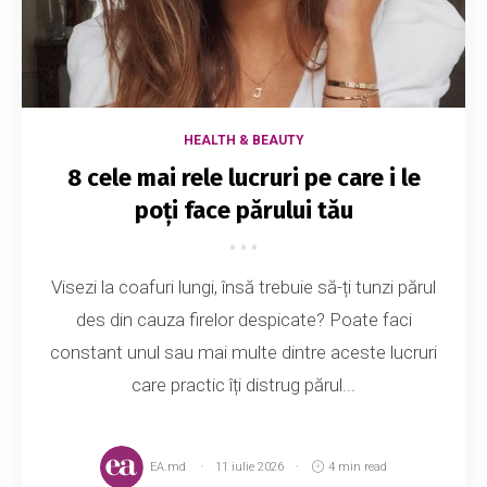
HEALTH & BEAUTY
8 cele mai rele lucruri pe care i le
poți face părului tău
Visezi la coafuri lungi, însă trebuie să-ți tunzi părul
des din cauza firelor despicate? Poate faci
constant unul sau mai multe dintre aceste lucruri
care practic îți distrug părul...
EA.md
11 iulie 2026
4 min read