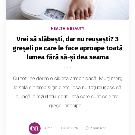
HEALTH & BEAUTY
Vrei să slăbești, dar nu reușești? 3
greșeli pe care le face aproape toată
lumea fără să-și dea seama
Cu toții ne dorim o siluetă armonioasă. Mulți merg
la sală din timp și țin diete, însă nu toți reușesc să
ajungă la rezultatul dorit. Iată care sunt cele trei
greșeli principal...
EA.md
1 iulie 2026
2 min read