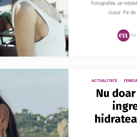
fotografiile, iar rețe
cusur. Pe de a
EA
ACTUALITATE
FEMEI
Nu doar 
ingre
hidratea