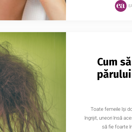
E
Cum să 
părului 
Toate femeile își d
îngrijit, uneori însă a
să fie foarte î