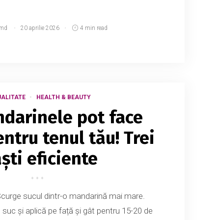
.md
20 aprilie 2026
4 min read
ALITATE
HEALTH & BEAUTY
darinele pot face
ntru tenul tău! Trei
ști eficiente
curge sucul dintr-o mandarină mai mare.
 suc și aplică pe față și gât pentru 15-20 de