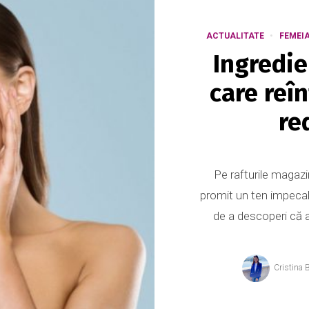
ACTUALITATE
FEMEI
Ingredie
care reîn
re
Pe rafturile magaz
promit un ten impecab
de a descoperi că a
Cristina 