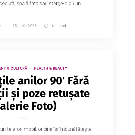
edură, spală fața sau șterge-o cu un...
.md
15 aprilie 2026
1 min read
ENT & CULTURĂ
HEALTH & BEAUTY
ile anilor 90′ Fără
ii și poze retușate
alerie Foto)
n telefon mobil, oricine își îmbunătățește