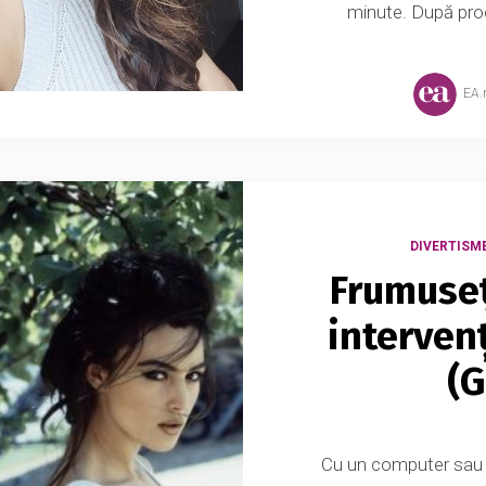
minute. După proc
EA
DIVERTISM
Frumuseț
intervenț
(G
Cu un computer sau u