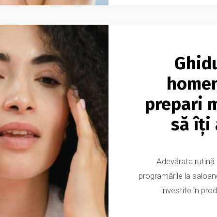
Ghidu
homem
prepari m
să îți
Adevărata rutină 
programările la saloan
investite în prod