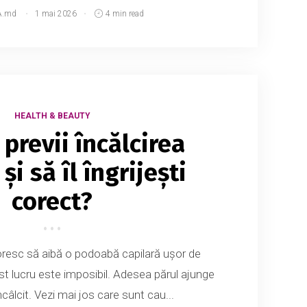
A.md
1 mai 2026
4 min read
HEALTH & BEAUTY
previi încălcirea
și să îl îngrijești
corect?
oresc să aibă o podoabă capilară ușor de
cest lucru este imposibil. Adesea părul ajunge
ncâlcit. Vezi mai jos care sunt cau...