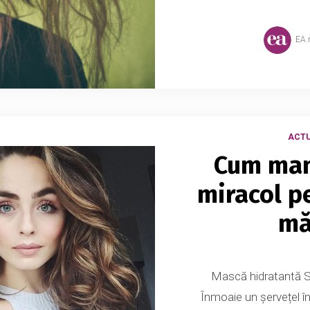
EA
ACTU
Cum man
miracol pe
mă
Mască hidratantă S
Înmoaie un șervețel în