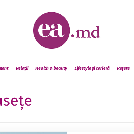
sment
Relații
Health & beauty
Lifestyle și carieră
Rețete
usețe