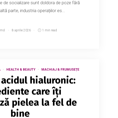
lele de socializare sunt doldora de poze fără
ltă parte, industria operațiilor es...
.md
8 aprilie 2026
1 min read
A
HEALTH & BEAUTY
MACHIAJ & FRUMUSEȚE
acidul hialuronic:
diente care îți
ză pielea la fel de
bine