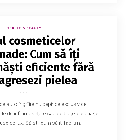
HEALTH & BEAUTY
l cosmeticelor
ade: Cum să îți
ăști eficiente fără
 agresezi pielea
de auto-îngrijire nu depinde exclusiv de
ele de înfrumusețare sau de bugetele uriașe
use de lux. Să știi cum să îți faci sin...