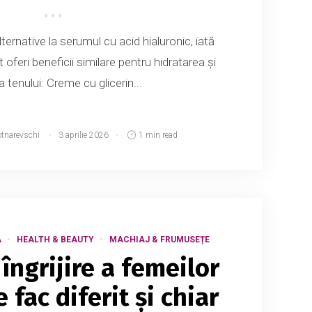
lternative la serumul cu acid hialuronic, iată
 oferi beneficii similare pentru hidratarea și
ea tenului: Creme cu glicerin...
otnarevschi
3 aprilie 2026
1 min read
A
HEALTH & BEAUTY
MACHIAJ & FRUMUSEȚE
îngrijire a femeilor
e fac diferit și chiar