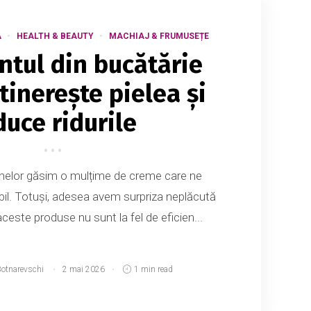
A
HEALTH & BEAUTY
MACHIAJ & FRUMUSEȚE
ntul din bucătărie
tinerește pielea și
duce ridurile
inelor găsim o mulțime de creme care ne
il. Totuși, adesea avem surpriza neplăcută
ceste produse nu sunt la fel de eficien...
Botnarevschi
2 mai 2026
1 min read