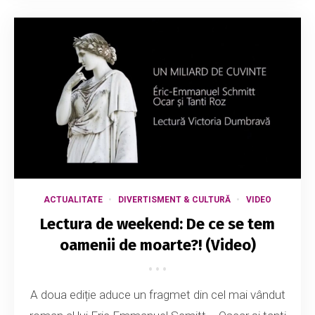
ACTUALITATE
DIVERTISMENT & CULTURĂ
VIDEO
Lectura de weekend: De ce se tem
oamenii de moarte?! (Video)
A doua ediție aduce un fragmet din cel mai vândut