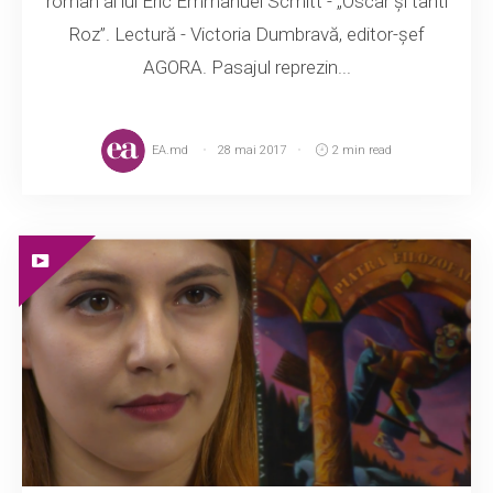
roman al lui Eric Emmanuel Scmitt - „Oscar și tanti
Roz”. Lectură - Victoria Dumbravă, editor-șef
AGORA. Pasajul reprezin...
EA.md
28 mai 2017
2 min read