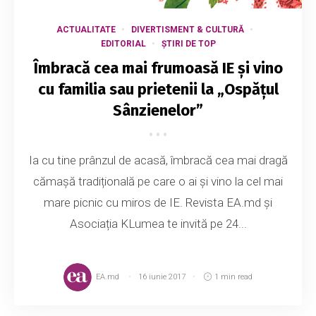
ACTUALITATE
DIVERTISMENT & CULTURĂ
EDITORIAL
ȘTIRI DE TOP
Îmbracă cea mai frumoasă IE și vino
cu familia sau prietenii la „Ospățul
Sânzienelor”
Ia cu tine prânzul de acasă, îmbracă cea mai dragă
cămașă tradițională pe care o ai și vino la cel mai
mare picnic cu miros de IE. Revista EA.md și
Asociația KLumea te invită pe 24...
EA.md
16 iunie 2017
1 min read