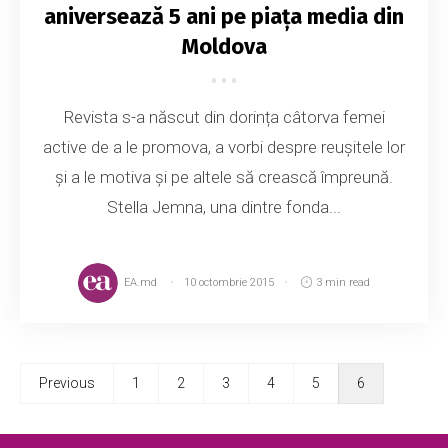
aniversează 5 ani pe piața media din
Moldova
Revista s-a născut din dorința câtorva femei
active de a le promova, a vorbi despre reușitele lor
și a le motiva și pe altele să crească împreună.
Stella Jemna, una dintre fonda...
EA.md
10 octombrie 2015
3 min read
Previous
1
2
3
4
5
6