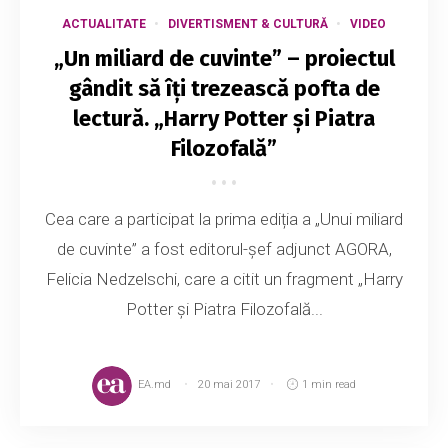
ACTUALITATE
DIVERTISMENT & CULTURĂ
VIDEO
„Un miliard de cuvinte” – proiectul
gândit să îți trezească pofta de
lectură. „Harry Potter și Piatra
Filozofală”
Cea care a participat la prima ediția a „Unui miliard
de cuvinte” a fost editorul-șef adjunct AGORA,
Felicia Nedzelschi, care a citit un fragment „Harry
Potter și Piatra Filozofală...
EA.md
20 mai 2017
1 min read