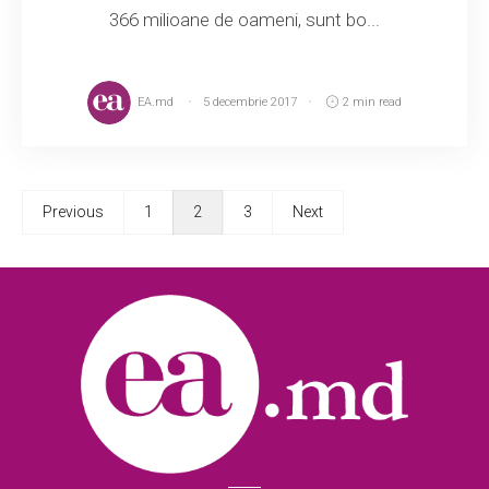
366 milioane de oameni, sunt bo...
EA.md
5 decembrie 2017
2 min read
Previous
1
2
3
Next