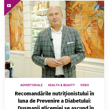
ADVERTORIALE
HEALTH & BEAUTY
VIDEO
Recomandările nutriționistului în
luna de Prevenire a Diabetului:
„Dușmanii glicemiei se ascund în