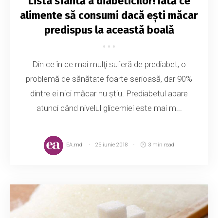
Lista sfântă a diabeticilor! Iată ce
alimente să consumi dacă ești măcar
predispus la această boală
Din ce în ce mai mulţi suferă de prediabet, o
problemă de sănătate foarte serioasă, dar 90%
dintre ei nici măcar nu ştiu. Prediabetul apare
atunci când nivelul glicemiei este mai m...
EA.md
25 iunie 2018
3 min read