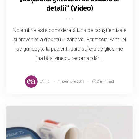
detalii” (Video)
Noiembrie este considerată luna de conștientizare
și prevenire a diabetului zaharat. Farmacia Familiei
se gândește la pacienții care suferă de glicemie
înaltă și vine cu recomandăr...
EA.md
1 noiembrie 2019
2 min read