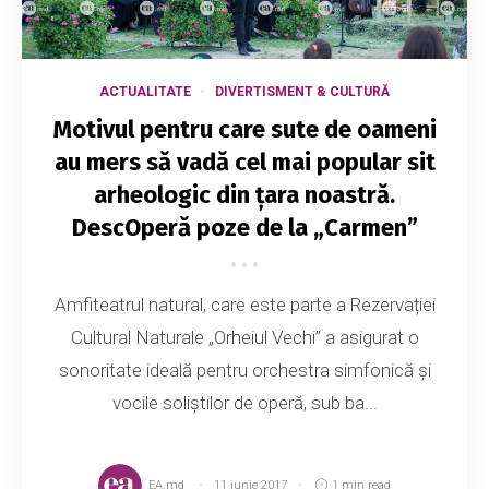
ACTUALITATE
DIVERTISMENT & CULTURĂ
Motivul pentru care sute de oameni
au mers să vadă cel mai popular sit
arheologic din țara noastră.
DescOperă poze de la „Carmen”
Amfiteatrul natural, care este parte a Rezervației
Cultural Naturale „Orheiul Vechi” a asigurat o
sonoritate ideală pentru orchestra simfonică și
vocile soliștilor de operă, sub ba...
EA.md
11 iunie 2017
1 min read