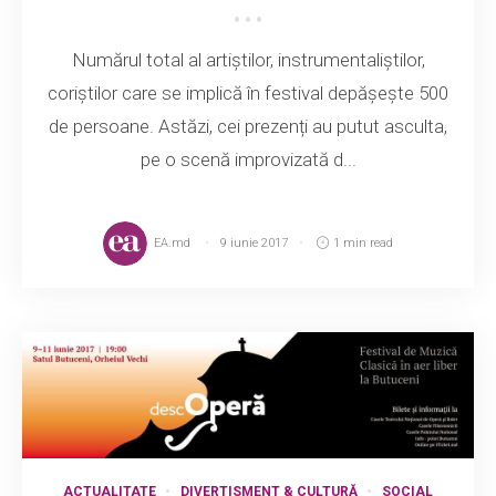
Numărul total al artiștilor, instrumentaliștilor,
coriștilor care se implică în festival depășește 500
de persoane. Astăzi, cei prezenți au putut asculta,
pe o scenă improvizată d...
EA.md
9 iunie 2017
1 min read
ACTUALITATE
DIVERTISMENT & CULTURĂ
SOCIAL