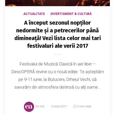
ACTUALITATE
DIVERTISMENT & CULTURĂ
A început sezonul nopților
nedormite și a petrecerilor până
dimineață! Vezi lista celor mai tari
festivaluri ale verii 2017
Festivalul de Muzică Clasică în aer liber –
DescOPERĂ revine cu o nouă ediție. Te așteptăm
pe 9-11 iunie, la Butuceni, Orheiul Vechi, să
savurăm din atmosfera distinsă cu alți oame...
EA.md
4 iunie 2017
2 min read