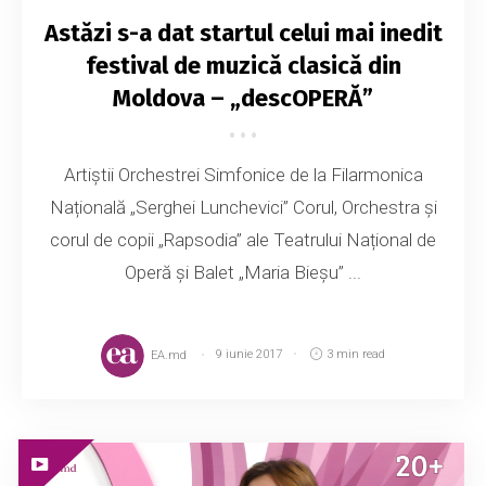
Astăzi s-a dat startul celui mai inedit
festival de muzică clasică din
Moldova – „descOPERĂ”
Artiștii Orchestrei Simfonice de la Filarmonica
Națională „Serghei Lunchevici” Corul, Orchestra şi
corul de copii „Rapsodia” ale Teatrului Național de
Operă și Balet „Maria Bieșu” ...
EA.md
9 iunie 2017
3 min read