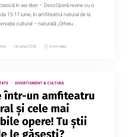
clasică în aer liber – DescOperă revine cu o
da 15-17 iunie, în amfiteatrul natural de la
rvația cultural – naturală „Orheiu...
.md
14 iunie 2018
3 min read
TATE
DIVERTISMENT & CULTURĂ
e într-un amfiteatru
ral și cele mai
ile opere! Tu știi
e le găsești?