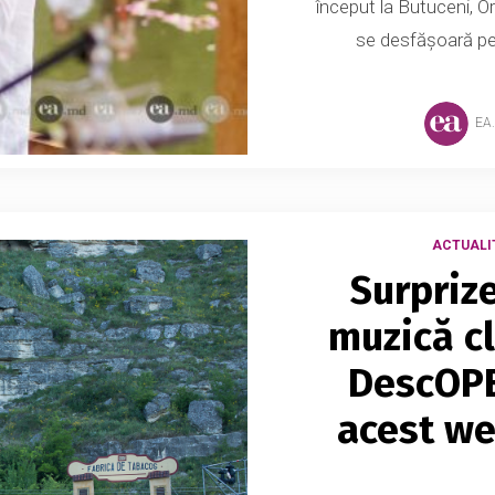
început la Butuceni, O
se desfășoară pe 
EA
ACTUALI
Surprize
muzică cl
DescOPE
acest we