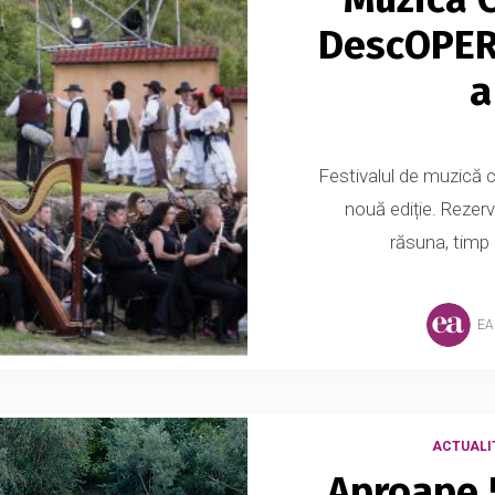
DescOPERĂ
a
Festivalul de muzică c
nouă ediție. Rezerv
răsuna, timp de
EA
ACTUALI
Aproape 