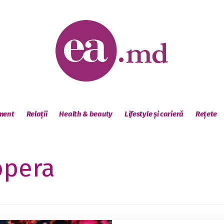
sment
Relații
Health & beauty
Lifestyle și carieră
Rețete
opera