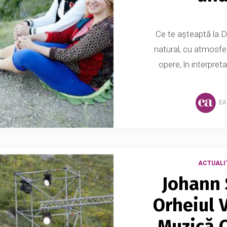
Ce te așteaptă la 
natural, cu atmosf
opere, în interpreta
EA
ACTUALI
Johann 
Orheiul V
Muzică C