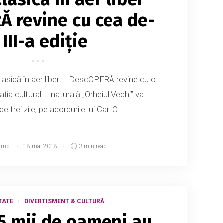
 revine cu cea de-
 III-a ediție
lasică în aer liber – DescOPERĂ revine cu o
ația cultural – naturală „Orheiul Vechi” va
 trei zile, pe acordurile lui Carl O...
.md
18 mai 2018
3 min read
TATE
DIVERTISMENT & CULTURĂ
5 mii de oameni au