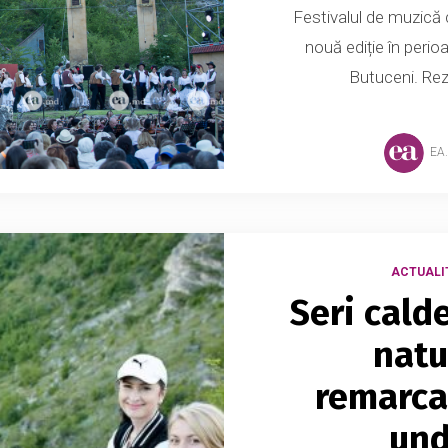
Festivalul de muzică 
nouă ediție în perioa
Butuceni. Reze
EA
ACTUALI
Seri cald
natu
remarcab
und