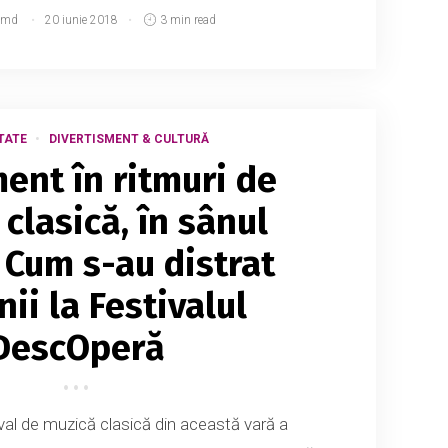
.md
20 iunie 2018
3 min read
TATE
DIVERTISMENT & CULTURĂ
ent în ritmuri de
clasică, în sânul
! Cum s-au distrat
ii la Festivalul
DescOperă
val de muzică clasică din această vară a