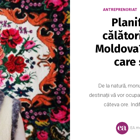
ANTREPRENORIAT
Plani
călător
Moldova?
care
De la natură, mon
destinații vă vor ocupa
câteva ore. Indif
EA.m