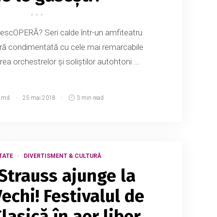
DescOPERĂ? Seri calde într-un amfiteatru
eră condimentată cu cele mai remarcabile
rea orchestrelor și soliștilor autohtoni ...
.md
25 mai 2018
3 min read
TATE
DIVERTISMENT & CULTURĂ
Strauss ajunge la
echi! Festivalul de
lasică în aer liber