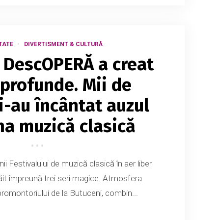
TATE
DIVERTISMENT & CULTURĂ
l DescOPERĂ a creat
 profunde. Mii de
-au încântat auzul
na muzică clasică
ii Festivalului de muzică clasică în aer liber
it împreună trei seri magice. Atmosfera
romontoriului de la Butuceni, combin...