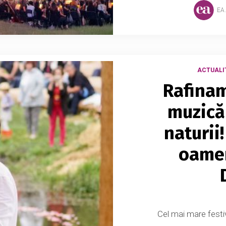
EA
ACTUALI
Rafinam
muzică 
naturii
oamen
Cel mai mare festi