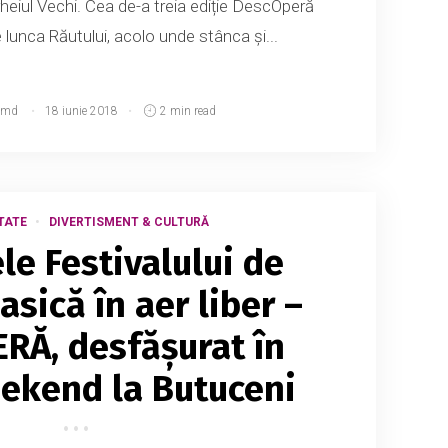
rheiul Vechi. Cea de-a treia ediție DescOperă
lunca Răutului, acolo unde stânca și...
.md
18 iunie 2018
2 min read
TATE
DIVERTISMENT & CULTURĂ
le Festivalului de
asică în aer liber –
RĂ, desfășurat în
ekend la Butuceni