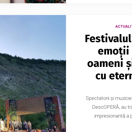
ACTUALI
Festivalu
emoții
oameni și
cu eter
Spectatorii și muzicien
DescOPERĂ, au tră
impresionantă a p