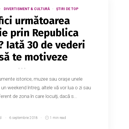
DIVERTISMENT & CULTURĂ
ȘTIRI DE TOP
fici următoarea
ie prin Republica
 Iată 30 de vederi
 să te motiveze
umente istorice, muzee sau orașe unele
 un weekend întreg, altele vă vor lua o zi sau
erent de zona în care locuiți, dacă s...
d
6 septembrie 2018
1 min read