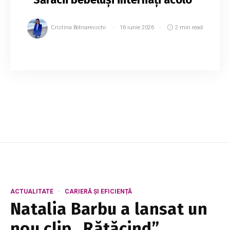
Cristina Botnarevschi
16 iunie 2026
2 min read
Festivalul „Născut în Moldova”, organizat pe
Stadionul Dinamo din capitală, a stârnit reacții
dure în public. Motivul nemulțumirilor este
zgomotul puternic care s-a auzit p...
ACTUALITATE
CARIERĂ ȘI EFICIENȚĂ
Natalia Barbu a lansat un
nou clip „Rătăcind”