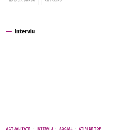
NATALIA BARBU
RĂTĂCIND
Interviu
ACTUALITATE
INTERVIU
SOCIAL
ȘTIRI DE TOP