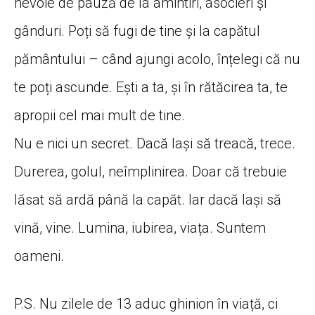
nevoie de pauză de la amintiri, asocieri și
gânduri. Poți să fugi de tine și la capătul
pământului – când ajungi acolo, înțelegi că nu
te poți ascunde. Ești a ta, și în rătăcirea ta, te
apropii cel mai mult de tine.
Nu e nici un secret. Dacă lași să treacă, trece.
Durerea, golul, neîmplinirea. Doar că trebuie
lăsat să ardă până la capăt. Iar dacă lași să
vină, vine. Lumina, iubirea, viața. Suntem
oameni.
P.S. Nu zilele de 13 aduc ghinion în viață, ci