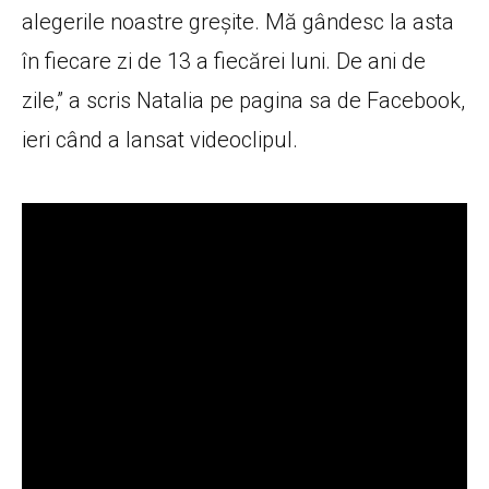
alegerile noastre greșite. Mă gândesc la asta
în fiecare zi de 13 a fiecărei luni. De ani de
zile,” a scris Natalia pe pagina sa de Facebook,
ieri când a lansat videoclipul.