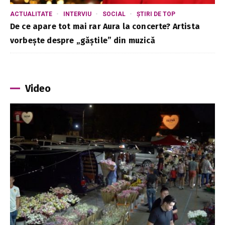
ACTUALITATE
INTERVIU
SOCIAL
ȘTIRI DE TOP
De ce apare tot mai rar Aura la concerte? Artista
vorbește despre „găștile” din muzică
Video