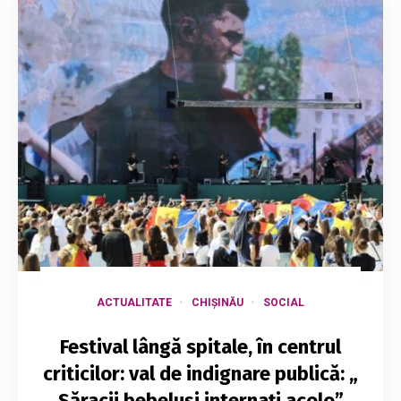
ACTUALITATE
CHIȘINĂU
SOCIAL
Festival lângă spitale, în centrul
criticilor: val de indignare publică: „
Săracii bebeluși internați acolo”