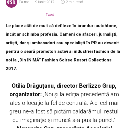
EA.md
9 iunie 2017
2 min read
Tweet
Le place atât de mult să defileze în branduri autohtone,
încât ar schimba profesia. Oameni de afaceri, jurnaliști,
artiști, dar și ambasadori sau specialiști în PR au devenit
pentru o seară promotori activi ai industriei fashion de la
noi la „Din INIMĂ” Fashion Soiree Resort Collections
2017.
Otilia Drăguțanu, director Berlizzo Grup,
organizator:
„Noi și la ediția precedentă am
ales o locație la fel de centrală. Aici cel mai
greu ne-a fost să pictăm caldarâmul, restul
cu imaginație și muncă s-a pus la punct.”