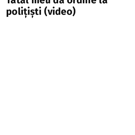
Tatăl meu dă ordine la
polițiști (video)
EA.md
9 iunie 2017
1 min read
Tweet