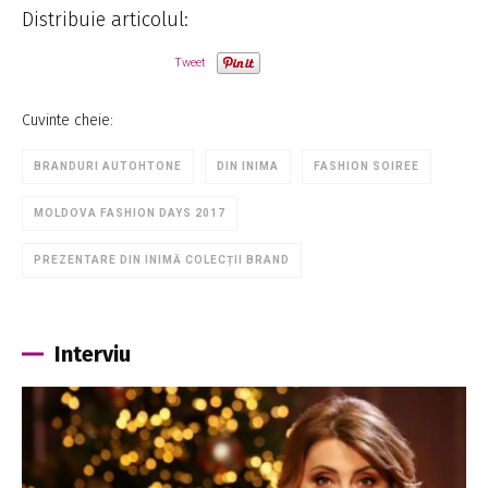
Distribuie articolul:
Tweet
Cuvinte cheie:
BRANDURI AUTOHTONE
DIN INIMA
FASHION SOIREE
MOLDOVA FASHION DAYS 2017
PREZENTARE DIN INIMĂ COLECȚII BRAND
Interviu