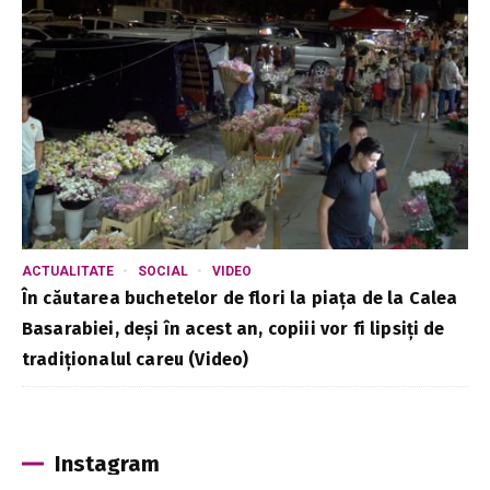
ACTUALITATE
SOCIAL
VIDEO
În căutarea buchetelor de flori la piața de la Calea
Basarabiei, deși în acest an, copiii vor fi lipsiți de
tradiționalul careu (Video)
Instagram