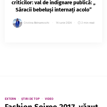
criticilor: val de indignare publică: „
Săracii bebeluși internați acolo”
Cristina Botnarevschi
16 iunie 2026
2 min read
Festivalul „Născut în Moldova”, organizat pe
Stadionul Dinamo din capitală, a stârnit reacții
dure în public. Motivul nemulțumirilor este
zgomotul puternic care s-a auzit p...
EXTERN
ȘTIRI DE TOP
VIDEO