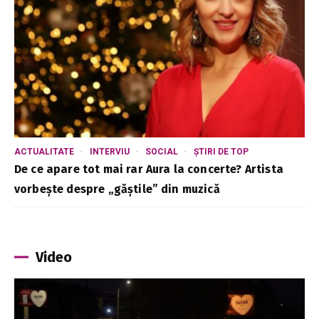
ACTUALITATE
INTERVIU
SOCIAL
ȘTIRI DE TOP
De ce apare tot mai rar Aura la concerte? Artista
vorbește despre „găștile” din muzică
Video