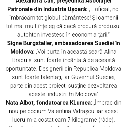
Alexandra Can, președinta Asociației
Patronale din Industria Ușoară:
„E oficial, noi
îmbrăcăm tot globul pământesc! Și oamenii
tot mai mult înțeleg că dacă procură produsul
autohton investesc în economia țării.”
Signe Burgstaller, ambasadoarea Suediei în
Moldova:
„Voi purta în această seară Alina
Bradu și sunt foarte încântată de această
oportunitate. Designerii din Republica Moldova
sunt foarte talentați, iar Guvernul Suediei,
parte din acest proiect, susține dezvoltarea
acestei industrii țn Moldova”
Nata Albot, fondatoarea KLumea:
„Îmbrac din
nou pe podium Valentina Vidrașcu, iar acest
lucru m-a costat cam 7 kilograme (râde).