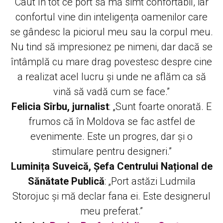
Caut în tot ce port să mă simt confortabil, iar
confortul vine din inteligența oamenilor care
se gândesc la piciorul meu sau la corpul meu.
Nu tind să impresionez pe nimeni, dar dacă se
întâmplă cu mare drag povestesc despre cine
a realizat acel lucru și unde ne aflăm ca să
vină să vadă cum se face.”
Felicia Sîrbu, jurnalist
: „Sunt foarte onorată. E
frumos că în Moldova se fac astfel de
evenimente. Este un progres, dar și o
stimulare pentru designeri.”
Luminița Suveică, Șefa Centrului Național de
Sănătate Publică
: „Port astăzi Ludmila
Storojuc și mă declar fana ei. Este designerul
meu preferat.”