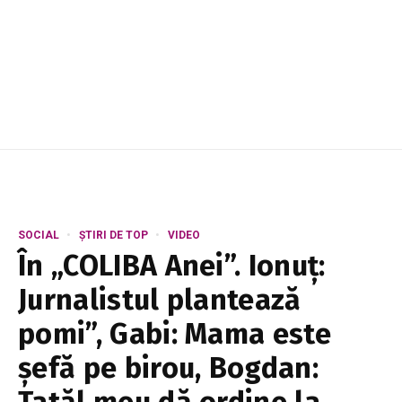
SOCIAL
ȘTIRI DE TOP
VIDEO
În „COLIBA Anei”. Ionuț:
Jurnalistul plantează
pomi”, Gabi: Mama este
șefă pe birou, Bogdan: