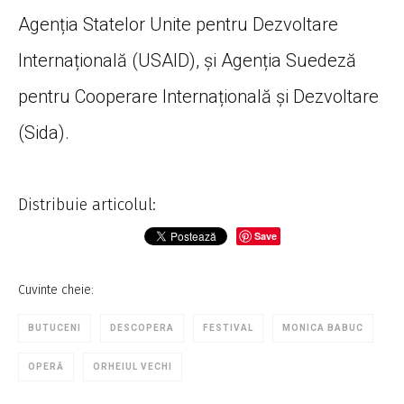
Agenția Statelor Unite pentru Dezvoltare
Internațională (USAID), și Agenția Suedeză
pentru Cooperare Internațională și Dezvoltare
(Sida).
Distribuie articolul:
Save
Cuvinte cheie:
BUTUCENI
DESCOPERA
FESTIVAL
MONICA BABUC
OPERĂ
ORHEIUL VECHI