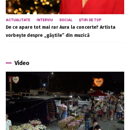
ACTUALITATE
INTERVIU
SOCIAL
ȘTIRI DE TOP
De ce apare tot mai rar Aura la concerte? Artista
vorbește despre „găștile” din muzică
Video