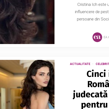
Cristina Ich este 
influencere de peste
persoane din Socia
EA.
ACTUALITATE
CELEBRIT
Cinci
Român
judecată
pentru