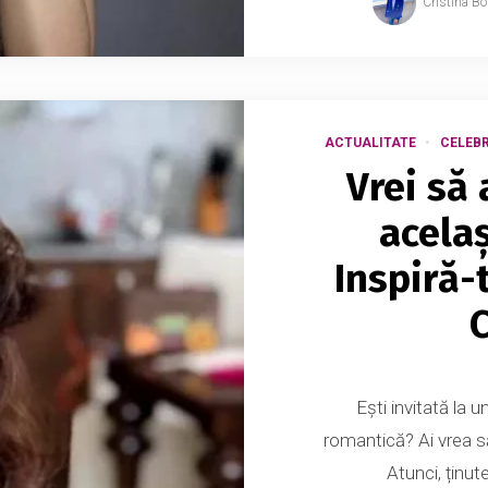
Cristina Bo
ACTUALITATE
CELEBR
Vrei să 
acela
Inspiră-
C
Ești invitată la 
romantică? Ai vrea să
Atunci, ținutel