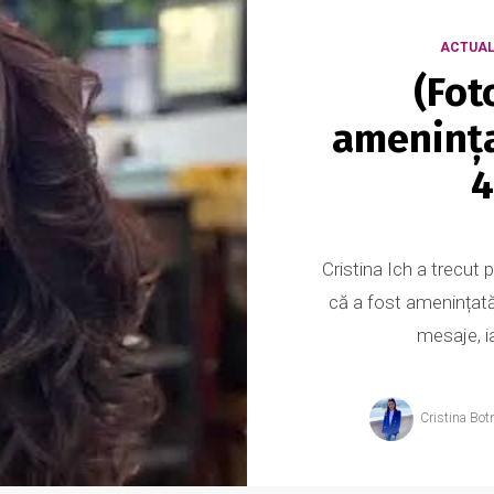
ACTUAL
(Fot
amenința
4
Cristina Ich a trecut p
că a fost amenințată
mesaje, ia
Cristina Bot