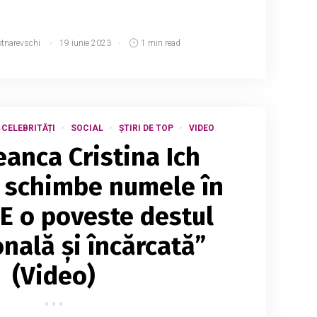
otnarevschi
19 iunie 2023
1 min read
CELEBRITĂȚI
SOCIAL
ȘTIRI DE TOP
VIDEO
anca Cristina Ich
i schimbe numele în
„E o poveste destul
nală și încărcată”
(Video)