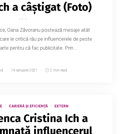
ch a câștigat (Foto)
ace, Oana Zăvoranu postează mesaje atât
 care le critică rău pe influencerele de peste
arte pentru că fac publicitate. Prin...
md
14 ianuarie 2021
2 min read
E
CARIERĂ ȘI EFICIENȚĂ
EXTERN
nca Cristina Ich a
mnată influencerul