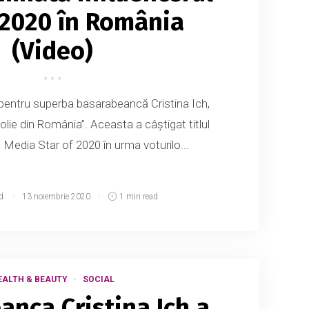
 2020 în România
(Video)
 pentru superba basarabeancă Cristina Ich,
olie din România”. Aceasta a câștigat titlul
Media Star of 2020 în urma voturilo...
d
13 noiembrie 2020
1 min read
EALTH & BEAUTY
SOCIAL
nca Cristina Ich a