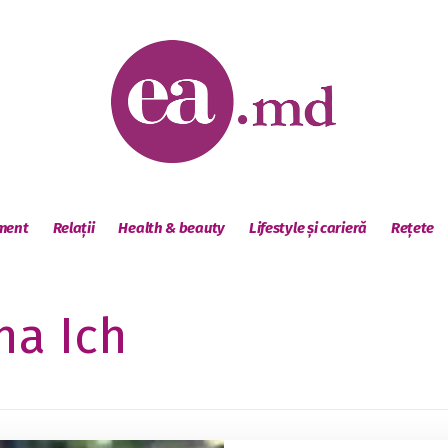
sment
Relații
Health & beauty
Lifestyle și carieră
Rețete
ina Ich