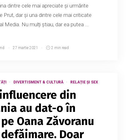
una dintre cele mai apreciate și urmărite
 Prut, dar și una dintre cele mai criticate
l Media. Nu mulți știau, dar ea putea ...
md
27 martie 2021
2 min read
ĂȚI
DIVERTISMENT & CULTURĂ
RELAȚIE ȘI SEX
 influencere din
ia au dat-o în
 pe Oana Zăvoranu
 defăimare. Doar