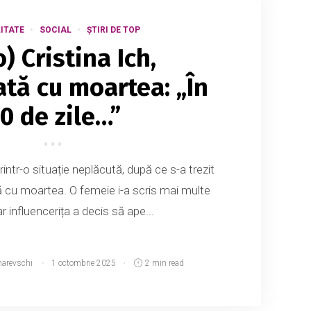
ITATE
SOCIAL
ȘTIRI DE TOP
o) Cristina Ich,
tă cu moartea: „În
0 de zile…”
rintr-o situație neplăcută, după ce s-a trezit
 cu moartea. O femeie i-a scris mai multe
r influencerița a decis să ape...
narevschi
1 octombrie 2025
2 min read