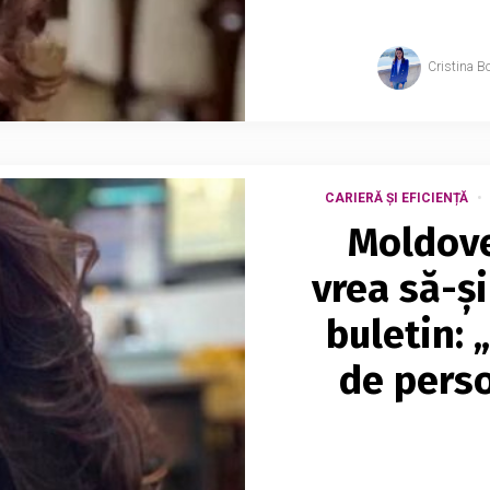
Cristina B
CARIERĂ ȘI EFICIENȚĂ
Moldove
vrea să-ș
buletin: 
de perso