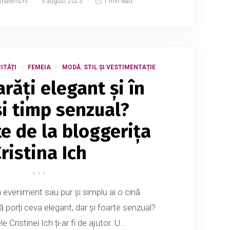
tnarevschi
5 august 2023
1 min read
ITĂȚI
FEMEIA
MODĂ: STIL ȘI VESTIMENTAȚIE
arăți elegant și în
și timp senzual?
te de la bloggerița
ristina Ich
un eveniment sau pur și simplu ai o cină
 porți ceva elegant, dar și foarte senzual?
e Cristinei Ich ți-ar fi de ajutor. U...