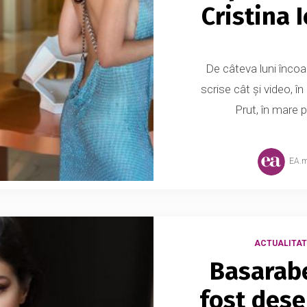
Cristina I
De câteva luni înco
scrise cât și video, în
Prut, în mare p
EA.
ACTUALITAT
Basarabe
fost dese