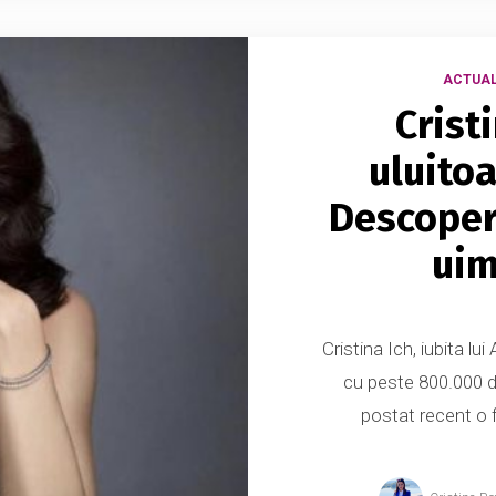
ACTUAL
Crist
uluito
Descoper
uim
Cristina Ich, iubita lu
cu peste 800.000 d
postat recent o 