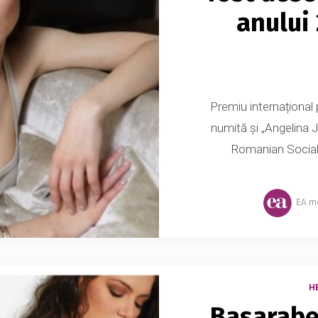
anului
Premiu internațional
numită și „Angelina J
Romanian Social 
EA.m
H
Basarabea