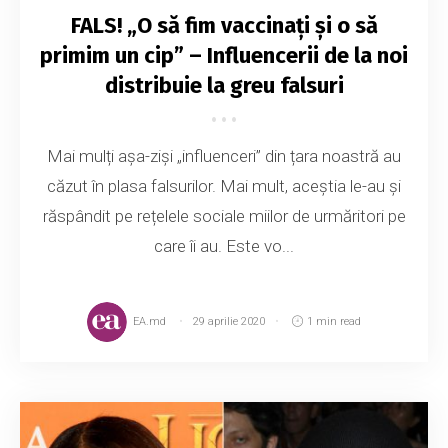
FALS! „O să fim vaccinați și o să
primim un cip” – Influencerii de la noi
distribuie la greu falsuri
Mai mulți așa-ziși „influenceri” din țara noastră au
căzut în plasa falsurilor. Mai mult, aceștia le-au și
răspândit pe rețelele sociale miilor de urmăritori pe
care îi au. Este vo...
EA.md
29 aprilie 2020
1 min read