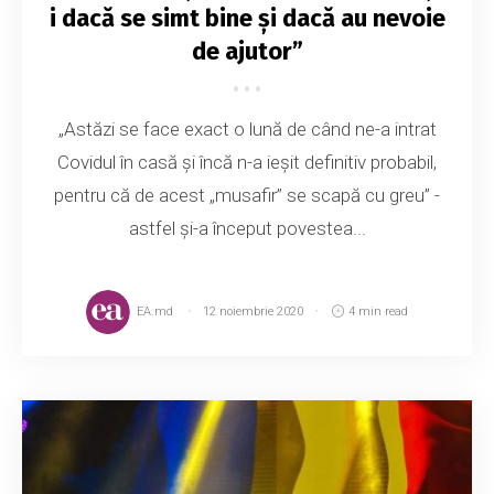
i dacă se simt bine și dacă au nevoie
de ajutor”
„Astăzi se face exact o lună de când ne-a intrat
Covidul în casă și încă n-a ieșit definitiv probabil,
pentru că de acest „musafir” se scapă cu greu” -
astfel și-a început povestea...
EA.md
12 noiembrie 2020
4 min read