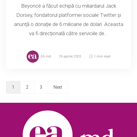
Beyoncé a făcut echipă cu miliardarul Jack
Dorsey, fondatorul platformei sociale Twitter și
anunță o donație de 6 milioane de dolari. Aceasta
va fi direcțională către serviciile de...
EA.md
26 aprilie 2020
1 min read
1
2
3
Next