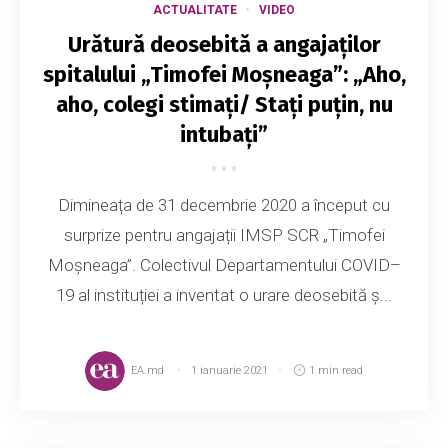
ACTUALITATE
VIDEO
Urătură deosebită a angajaților
spitalului „Timofei Moșneaga”: „Aho,
aho, colegi stimați/ Stați puțin, nu
intubați”
Dimineața de 31 decembrie 2020 a început cu
surprize pentru angajații IMSP SCR „Timofei
Moșneaga”. Colectivul Departamentului COVID–
19 al instituției a inventat o urare deosebită ș...
EA.md
1 ianuarie 2021
1 min read