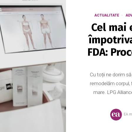
ACTUALITATE
AD
Cel mai 
împotriva
FDA: Pro
Cu toții ne dorim s
remodelăm corpul, f
mare. LPG Alliance 
EA.