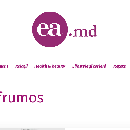
sment
Relații
Health & beauty
Lifestyle și carieră
Rețete
frumos