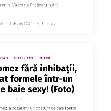
 ani și Valentina Prisăcaru, nutriți...
md
3 februarie 2022
4 min read
ITATE
CELEBRITĂȚI
EXTERN
mez fără inhibații,
tat formele într-un
e baie sexy! (Foto)
mez, a pozat într-un costum de baie foarte