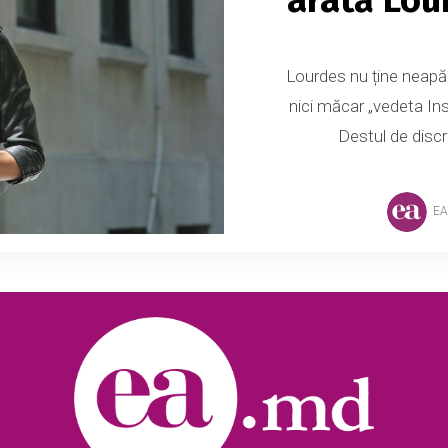
Lourdes nu ține neapă
nici măcar „vedeta In
Destul de discr
EA