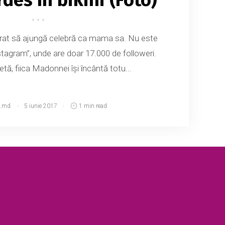
rat să ajungă celebră ca mama sa. Nu este
stagram”, unde are doar 17.000 de followeri.
etă, fiica Madonnei își încântă totu...
.md
5 iunie 2017
1 min read