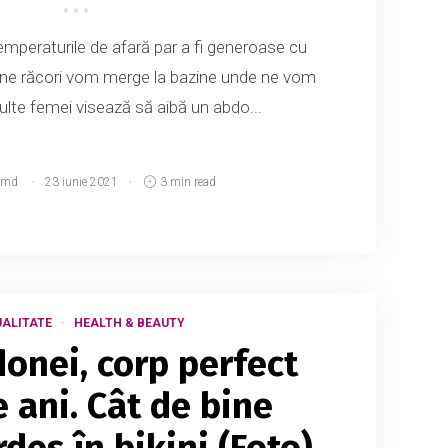
emperaturile de afară par a fi generoase cu
a ne răcori vom merge la bazine unde ne vom
ulte femei visează să aibă un abdo...
.md
23 iunie 2021
3 min read
ALITATE
HEALTH & BEAUTY
donei, corp perfect
e ani. Cât de bine
des în bikini (Foto)