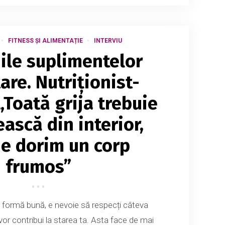
FITNESS ȘI ALIMENTAȚIE
INTERVIU
iile suplimentelor
are. Nutriționist-
„Toată grija trebuie
ască din interior,
e dorim un corp
frumos”
n formă bună, e nevoie să respecți câteva
e vor contribui la starea ta. Asta face de mai