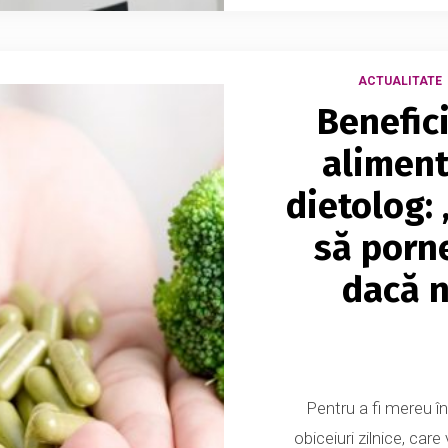
ACTUALITATE
Benefic
aliment
dietolog: 
să porne
dacă n
Pentru a fi mereu î
obiceiuri zilnice, car