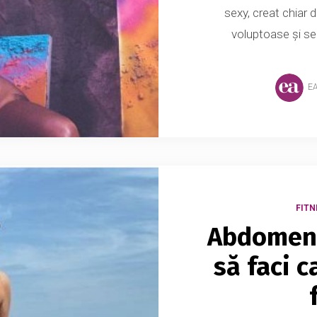
sexy, creat chiar 
voluptoase și se 
E
FITN
Abdomenul
să faci c