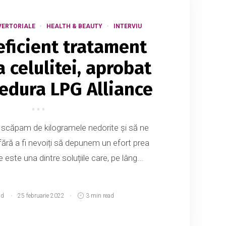
VERTORIALE
HEALTH & BEAUTY
INTERVIU
eficient tratament
 celulitei, aprobat
cedura LPG Alliance
ă scăpam de kilogramele nedorite și să ne
ără a fi nevoiți să depunem un efort prea
este una dintre soluțiile care, pe lâng...
md
25 februarie 2022
3 min read