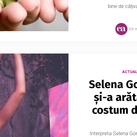
bine de câțiva
EA.
ACTUAL
Selena Go
și-a ară
costum d
Interpreta Selena Go