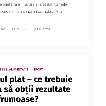
de prietena ei. Tânăra și-a etalat formele
pare că nu are nici un complex! „Atâ...
A.md
4 iulie 2021
1 min read
ESS ȘI ALIMENTAȚIE
SPORT
 plat – ce trebuie
a să obții rezultate
frumoase?