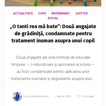
ACTUALITATE
COPII
ÎNVĂȚĂMÂNT
JUSTIȚIE
SOCIAL
„O tanti rea mă bate”: Două angajate
de grădiniță, condamnate pentru
tratament inuman asupra unui copil
Două angajate ale unei instituții de educație
timpurie — o educatoare și ajutoarea acesteia —
au fost condamnate pentru aplicarea unor
tratamente inumane și degradante asupra unui ...
Cristina Botnarevschi
7 aprilie 2026
2 min read