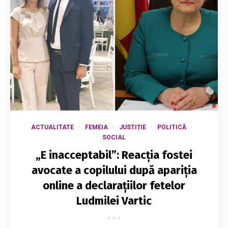
ACTUALITATE
FEMEIA
JUSTIȚIE
POLITICĂ
SOCIAL
„E inacceptabil”: Reacția fostei
avocate a copilului după apariția
online a declarațiilor fetelor
Ludmilei Vartic