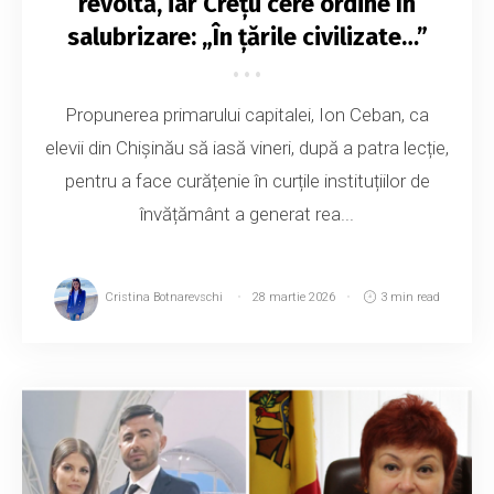
revoltă, iar Crețu cere ordine în
salubrizare: „În țările civilizate…”
Propunerea primarului capitalei, Ion Ceban, ca
elevii din Chișinău să iasă vineri, după a patra lecție,
pentru a face curățenie în curțile instituțiilor de
învățământ a generat rea...
Cristina Botnarevschi
28 martie 2026
3 min read