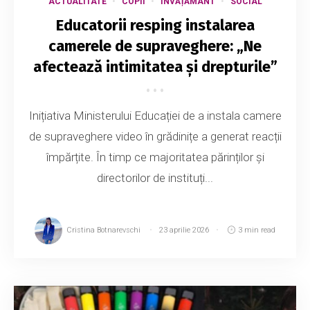
ACTUALITATE
COPII
ÎNVĂȚĂMÂNT
SOCIAL
Educatorii resping instalarea
camerele de supraveghere: „Ne
afectează intimitatea și drepturile”
Inițiativa Ministerului Educației de a instala camere
de supraveghere video în grădinițe a generat reacții
împărțite. În timp ce majoritatea părinților și
directorilor de instituți...
Cristina Botnarevschi
23 aprilie 2026
3 min read