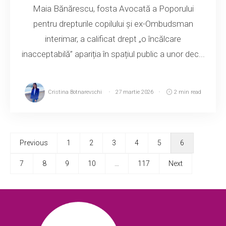
Maia Bănărescu, fosta Avocată a Poporului
pentru drepturile copilului și ex-Ombudsman
interimar, a calificat drept „o încălcare
inacceptabilă” apariția în spațiul public a unor dec...
Cristina Botnarevschi
27 martie 2026
2 min read
Previous
1
2
3
4
5
6
7
8
9
10
…
117
Next