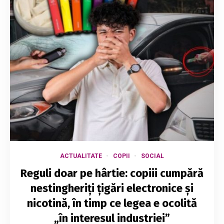
ACTUALITATE
COPII
SOCIAL
Reguli doar pe hârtie: copiii cumpără
nestingheriți țigări electronice și
nicotină, în timp ce legea e ocolită
„în interesul industriei”