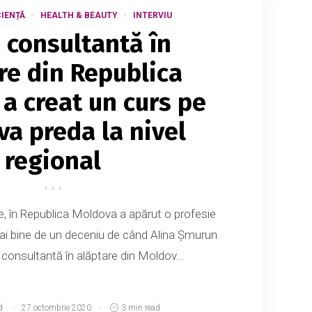
CIENȚĂ
HEALTH & BEAUTY
INTERVIU
 consultantă în
re din Republica
a creat un curs pe
 va preda la nivel
regional
le, în Republica Moldova a apărut o profesie
ai bine de un deceniu de când Alina Șmurun
 consultantă în alăptare din Moldov...
d
27 octombrie 2020
3 min read