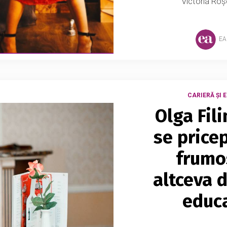
Victoria Roșc
EA
CARIERĂ ȘI 
Olga Fil
se pricep
frumos
altceva 
educa