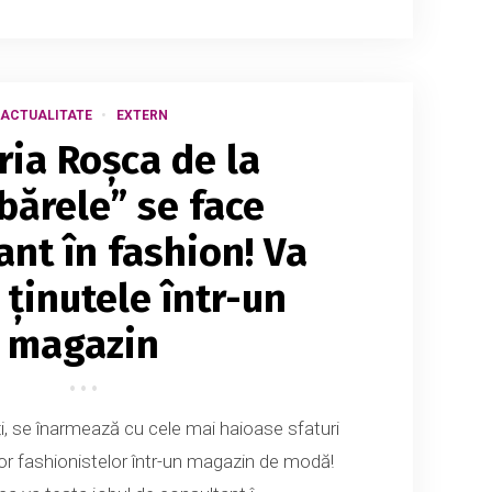
ACTUALITATE
EXTERN
ria Roșca de la
ărele” se face
ant în fashion! Va
 ținutele într-un
magazin
ați, se înarmează cu cele mai haioase sfaturi
uror fashionistelor într-un magazin de modă!