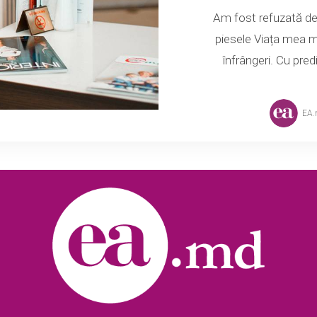
Am fost refuzată d
piesele Viața mea m
înfrângeri. Cu pred
EA