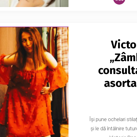
Victo
„Zâmb
consult
asorta
Își pune ochelari stil
și le dă întâlnire tut