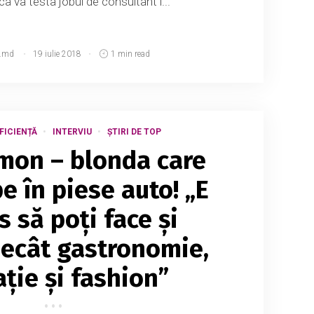
a va testa jobul de consultant î...
.md
19 iulie 2018
1 min read
EFICIENȚĂ
INTERVIU
ȘTIRI DE TOP
imon – blonda care
e în piese auto! „E
 să poți face și
decât gastronomie,
ție și fashion”