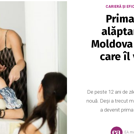
CARIERĂ ȘI EFI
Prima
alăpta
Moldova 
care îl
De peste 12 ani de zi
nouă. Deși a trecut m
a devenit prima
EA.m