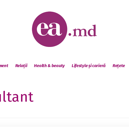
sment
Relații
Health & beauty
Lifestyle și carieră
Rețete
ltant