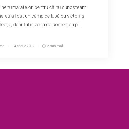
e nenumărate ori pentru că nu cunoșteam
ereu a fost un câmp de lupă cu victorii și
ilecție, debutul în zona de comerț cu pi...
.md
14 aprilie 2017
3 min read