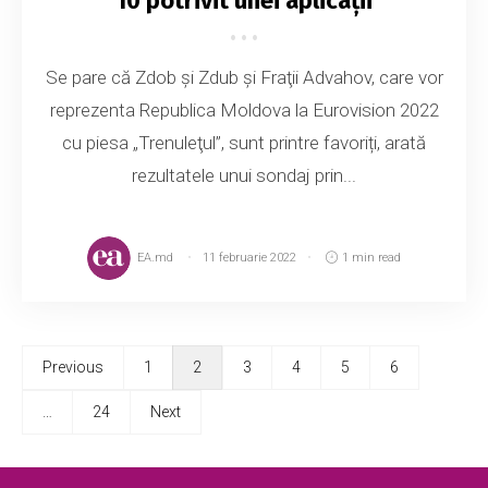
10 potrivit unei aplicații
Se pare că Zdob şi Zdub şi Fraţii Advahov, care vor
reprezenta Republica Moldova la Eurovision 2022
cu piesa „Trenuleţul”, sunt printre favoriți, arată
rezultatele unui sondaj prin...
EA.md
11 februarie 2022
1 min read
Previous
1
2
3
4
5
6
…
24
Next