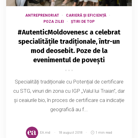
ANTREPRENORIAT
CARIERĂ ȘI EFICIENȚĂ
POZA ZILEI
ȘTIRI DE TOP
#AutenticMoldovenesc a celebrat
specialitățile tradiționale, într-un
mod deosebit. Poze de la
evenimentul de povești
Specialități tradiționale cu Potențial de certificare
cu STG, vinuri din zona cu IGP „Valul lui Traian”, dar
și ceaiurile bio, în proces de certificare ca indicație
geografică au f...
EA.md
18 august 2018
1 min read