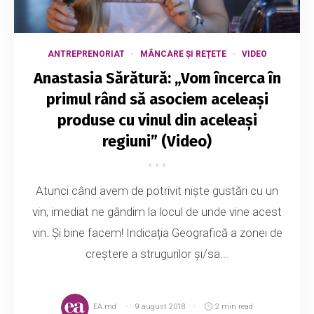
ANTREPRENORIAT
MÂNCARE ȘI REȚETE
VIDEO
Anastasia Sărătură: „Vom încerca în
primul rând să asociem aceleași
produse cu vinul din aceleași
regiuni” (Video)
Atunci când avem de potrivit niște gustări cu un
vin, imediat ne gândim la locul de unde vine acest
vin. Și bine facem! Indicația Geografică a zonei de
creștere a strugurilor și/sa...
EA.md
9 august 2018
2 min read