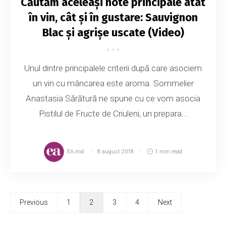
Căutăm aceleași note principale atât
în vin, cât și în gustare: Sauvignon
Blac și agrișe uscate (Video)
Unul dintre principalele criterii după care asociem
un vin cu mâncarea este aroma. Sommelier
Anastasia Sărătură ne spune cu ce vom asocia
Pistilul de Fructe de Criuleni, un prepara...
EA.md
8 august 2018
1 min read
Previous
1
2
3
4
Next