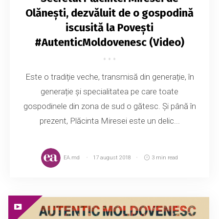
Olănești, dezvăluit de o gospodină
iscusită la Povești
#AutenticMoldovenesc (Video)
Este o tradiție veche, transmisă din generație, în
generație și specialitatea pe care toate
gospodinele din zona de sud o gătesc. Și până în
prezent, Plăcinta Miresei este un delic...
EA.md
17 august 2018
3 min read