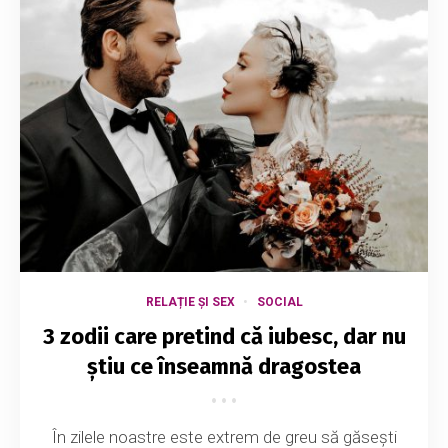
RELAȚIE ȘI SEX
SOCIAL
3 zodii care pretind că iubesc, dar nu
știu ce înseamnă dragostea
În zilele noastre este extrem de greu să găsești