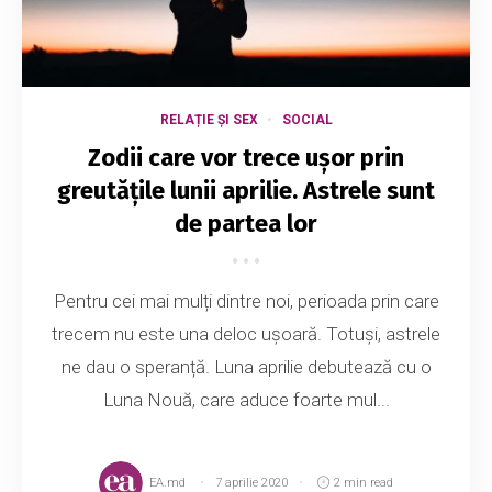
RELAȚIE ȘI SEX
SOCIAL
Zodii care vor trece ușor prin
greutățile lunii aprilie. Astrele sunt
de partea lor
Pentru cei mai mulți dintre noi, perioada prin care
trecem nu este una deloc ușoară. Totuși, astrele
ne dau o speranță. Luna aprilie debutează cu o
Luna Nouă, care aduce foarte mul...
EA.md
7 aprilie 2020
2 min read