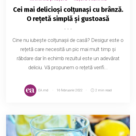
Cei mai delicioși colțunași cu brânză.
O rețetă simplă și gustoasă
Cine nu iubește colțunașii de casă? Desigur este o
rețetă care necesită un pic mai mult timp și
răbdare dar în echimb rezultul este un adevărat
deliciu. Vă propunem o rețetă verifi...
EA.md
16 februarie 2022
2 min read