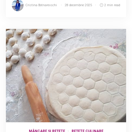
Cristina Botnarevschi
28 decembrie 2025
2 min read
MÂNCARE ȘI REȚETE
REȚETE CULINARE