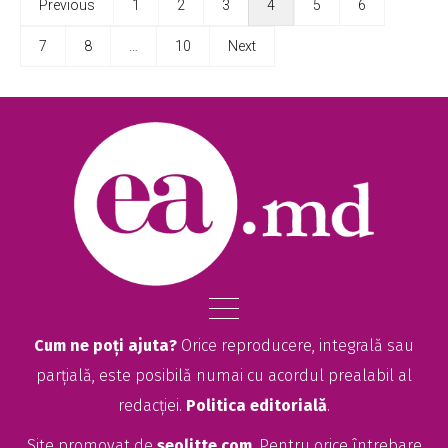
Previous
1
2
3
4
5
6
7
8
…
10
Next
Cum ne poți ajuta?
Orice reproducere, integrală sau
parțială, este posibilă numai cu acordul prealabil al
redacției.
Politica editorială
.
Site promovat de
seolitte.com
. Pentru orice întrebare