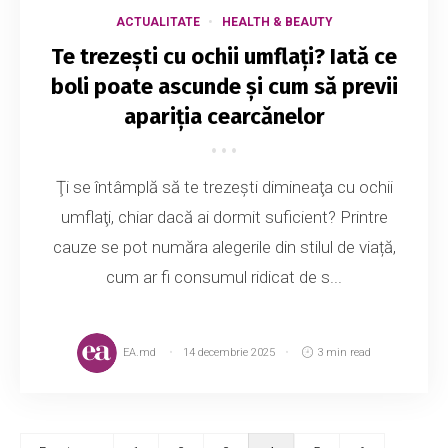
ACTUALITATE
HEALTH & BEAUTY
Te trezești cu ochii umflați? Iată ce
boli poate ascunde și cum să previi
apariția cearcănelor
Ţi se întâmplă să te trezești dimineaţa cu ochii
umflaţi, chiar dacă ai dormit suficient? Printre
cauze se pot număra alegerile din stilul de viață,
cum ar fi consumul ridicat de s...
EA.md
14 decembrie 2025
3 min read