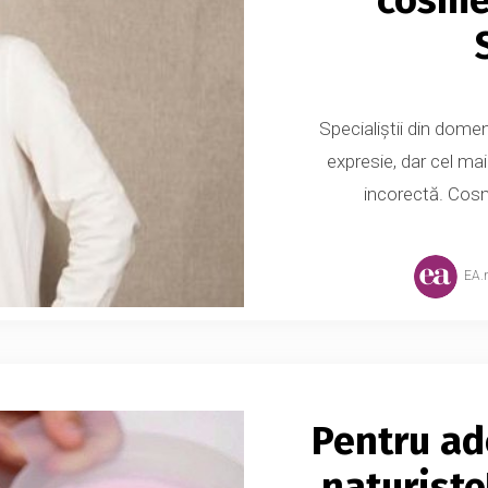
Specialiștii din domeni
expresie, dar cel ma
incorectă. Cosm
EA.
Pentru ad
naturiste