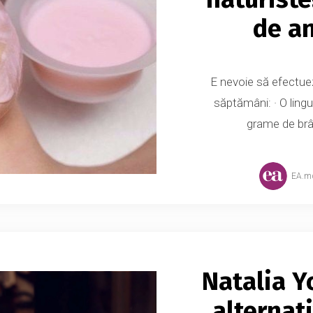
de an
E nevoie să efectuez
săptămâni: · O lingu
grame de brânz
EA.m
Natalia 
alternat