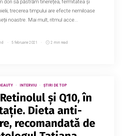
m dori să păstrăm tinerețea, fermitatea și
pielii, trecerea timpului are efecte nemiloase
ții noastre. Mai mult, ritmul acce...
md
5 februarie 2021
2 min read
BEAUTY
INTERVIU
ȘTIRI DE TOP
 Retinolul și Q10, în
ație. Dieta anti-
re, recomandată de
tologul Tatiana