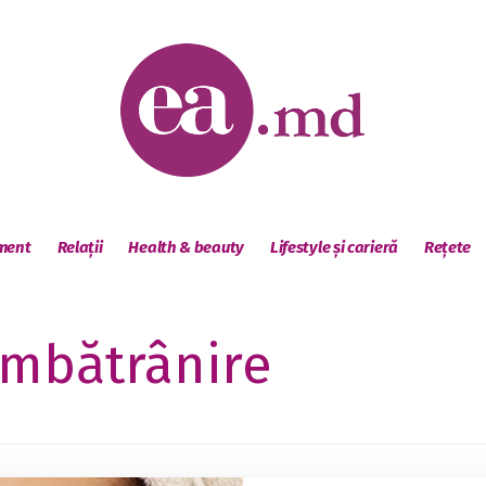
sment
Relații
Health & beauty
Lifestyle și carieră
Rețete
îmbătrânire