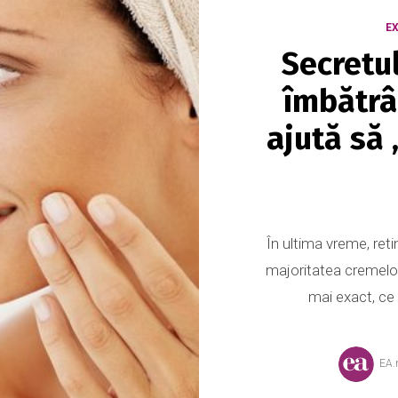
E
Secretu
îmbătrâ
ajută să 
În ultima vreme, reti
majoritatea cremelor
mai exact, ce 
EA