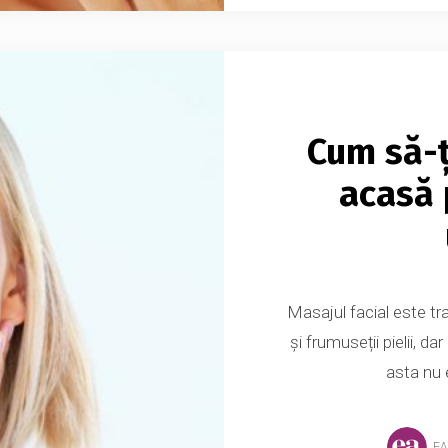
Cum să-ț
acasă 
Masajul facial este tr
și frumuseții pielii, da
asta nu 
EA