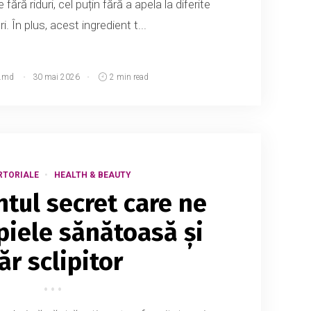
 fără riduri, cel puțin fără a apela la diferite
i. În plus, acest ingredient t...
.md
30 mai 2026
2 min read
RTORIALE
HEALTH & BEAUTY
ntul secret care ne
piele sănătoasă și
ăr sclipitor