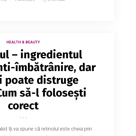
HEALTH & BEAUTY
ul – ingredientul
ti-îmbătrânire, dar
ți poate distruge
Cum să-l folosești
corect
ist îți va spune că retinolul este cheia prin