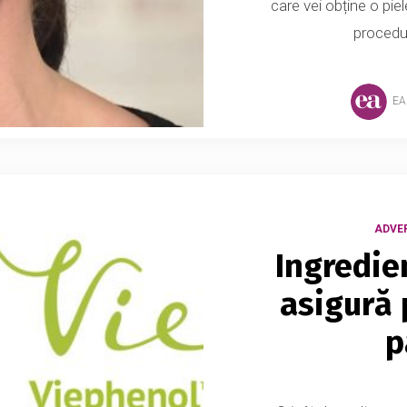
care vei obține o piele
procedur
EA
ADVE
Ingredie
asigură 
p