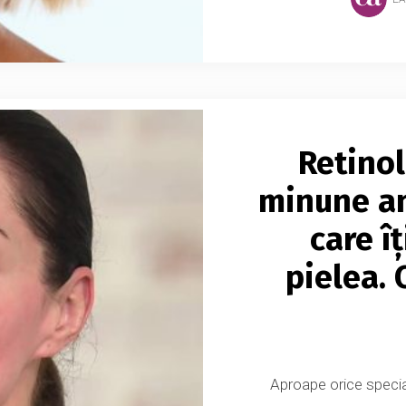
Retinol
minune an
care î
pielea. 
Aproape orice special