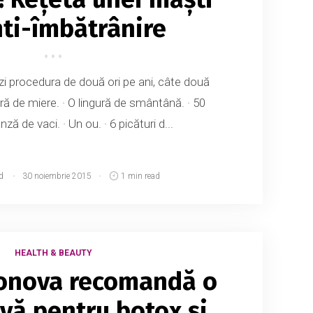
ti-îmbătrânire
i procedura de două ori pe ani, câte două
ră de miere. · O lingură de smântână. · 50
ă de vaci. · Un ou. · 6 picături d...
d
30 noiembrie 2015
1 min read
HEALTH & BEAUTY
Yonova recomandă o
ivă pentru botox și