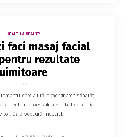
HEALTH & BEAUTY
i faci masaj facial
pentru rezultate
uimitoare
atamentul care ajută la menținerea sănătății
r și a încetinirii procesului de îmbătrânire. Dar
e tot. Ca procedură, masajul...
.md
9 iunie 2026
4 min read