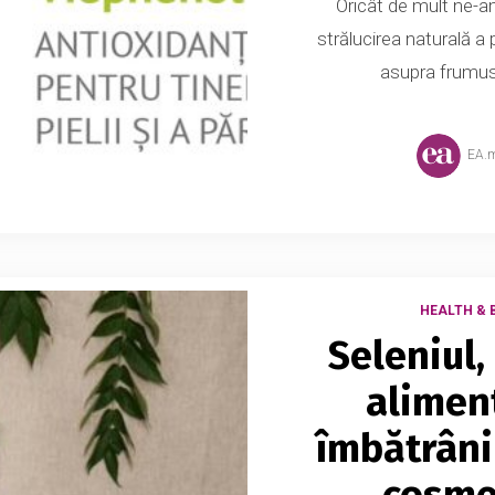
Oricât de mult ne-a
strălucirea naturală a 
asupra frumuse
EA.
HEALTH & 
Seleniul,
aliment
îmbătrâni
cosme