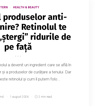
XTERN
HEALTH & BEAUTY
l produselor anti-
nire? Retinolul te
„ștergi” ridurile de
pe față
nolul a devenit un ingredient care se află în
 și a produselor de curățare a tenului. Dar
este retinolul și cum îl putem folo...
.md
1 august 2026
2 min read