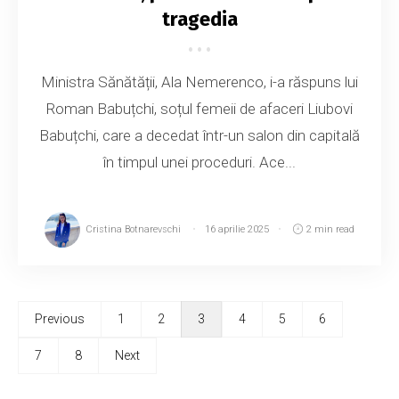
tragedia
Ministra Sănătății, Ala Nemerenco, i-a răspuns lui
Roman Babuțchi, soțul femeii de afaceri Liubovi
Babuțchi, care a decedat într-un salon din capitală
în timpul unei proceduri. Ace...
Cristina Botnarevschi
16 aprilie 2025
2 min read
Previous
1
2
3
4
5
6
7
8
Next