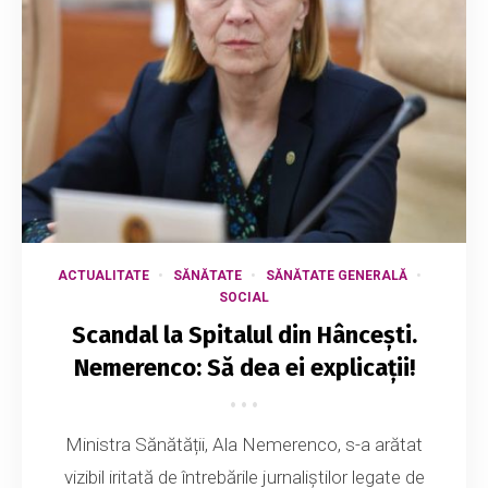
ACTUALITATE
SĂNĂTATE
SĂNĂTATE GENERALĂ
SOCIAL
Scandal la Spitalul din Hâncești.
Nemerenco: Să dea ei explicații!
Ministra Sănătății, Ala Nemerenco, s-a arătat
vizibil iritată de întrebările jurnaliștilor legate de