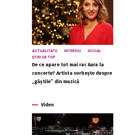
r
ACTUALITATE
INTERVIU
SOCIAL
ȘTIRI DE TOP
De ce apare tot mai rar Aura la
concerte? Artista vorbește despre
„găștile” din muzică
u
Video