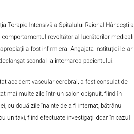
ția Terapie Intensivă a Spitalului Raional Hâncești a
e comportamentul revoltător al lucrătorilor medicali
propiații a fost infirmiera. Angajata instituției le-ar
declanșat scandal la internarea pacientului.
tat accident vascular cerebral, a fost consulat de
tat mai multe zile într-un salon obișnuit, fiind în
, cu două zile înainte de a fi internat, bătrânul
cu un taxi, fiind efectuate investigații doar în cazul