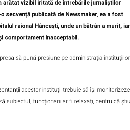
rătat vizibil iritată de întrebările jurnaliștilor
tr-o secvență publicată de Newsmaker, ea a fost
talul raional Hâncești, unde un bătrân a murit, ia
 și comportament inacceptabil.
resa să pună presiune pe administrația instituțiilor
anții acestor instituții trebuie să își monitorizeze
ă subiectul, funcționarii ar fi relaxați, pentru că ști