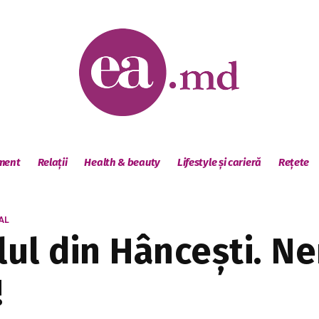
sment
Relații
Health & beauty
Lifestyle și carieră
Rețete
AL
alul din Hâncești. N
!