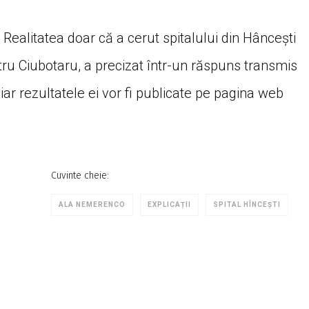
Realitatea doar că a cerut spitalului din Hâncești
etru Ciubotaru, a precizat într-un răspuns transmis
e, iar rezultatele ei vor fi publicate pe pagina web
Cuvinte cheie:
ALA NEMERENCO
EXPLICAȚII
SPITAL HÎNCEȘTI