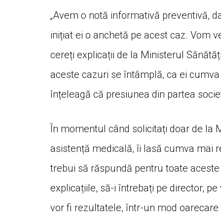
„Avem o notă informativă preventivă, dar
inițiat ei o anchetă pe acest caz. Vom 
cereți explicații de la Ministerul Sănătăți
aceste cazuri se întâmplă, ca ei cumva să
înțeleagă că presiunea din partea societ
În momentul când solicitați doar de la 
asistență medicală, îi lasă cumva mai rel
trebui să răspundă pentru toate aceste c
explicațiile, să-i întrebați pe director, 
vor fi rezultatele, într-un mod oarecare