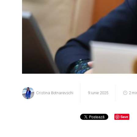
Cristina Botnarevschi
9 iunie 2025
2 mi
Save