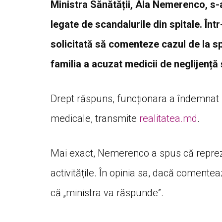
Ministra Sănătății, Ala Nemerenco, s-a a
legate de scandalurile din spitale. În
solicitată să comenteze cazul de la spi
familia a acuzat medicii de neglijență
Drept răspuns, funcționara a îndemnat p
medicale, transmite
realitatea.md
.
Mai exact, Nemerenco a spus că reprezent
activitățile. În opinia sa, dacă comenteaz
că „ministra va răspunde”.