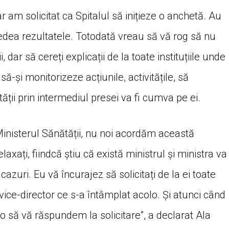
 am solicitat ca Spitalul să inițieze o anchetă. Au
vedea rezultatele. Totodată vreau să vă rog să nu
i, dar să cereți explicații de la toate instituțiile unde
-și monitorizeze acțiunile, activitățile, să
ății prin intermediul presei va fi cumva pe ei.
Ministerul Sănătății, nu noi acordăm această
axați, fiindcă știu că există ministrul și ministra va
azuri. Eu vă încurajez să solicitați de la ei toate
pe vice-director ce s-a întâmplat acolo. Și atunci când
 o să vă răspundem la solicitare”, a declarat Ala