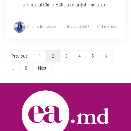
la Spitalul Clinic Bălți, a anunțat ministra ...
Cristina Botnarevschi
18 august 2025
1 min read
Previous
1
2
3
4
5
6
…
8
Next