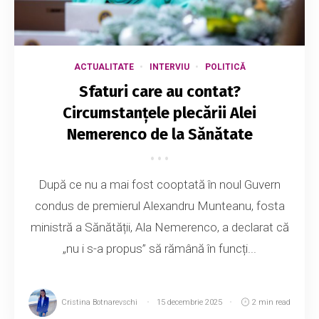
ACTUALITATE
INTERVIU
POLITICĂ
Sfaturi care au contat?
Circumstanțele plecării Alei
Nemerenco de la Sănătate
După ce nu a mai fost cooptată în noul Guvern
condus de premierul Alexandru Munteanu, fosta
ministră a Sănătății, Ala Nemerenco, a declarat că
„nu i s-a propus” să rămână în funcți...
Cristina Botnarevschi
15 decembrie 2025
2 min read