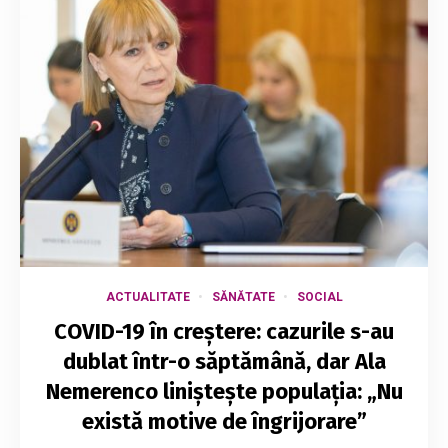
ACTUALITATE
SĂNĂTATE
SOCIAL
COVID-19 în creștere: cazurile s-au
dublat într-o săptămână, dar Ala
Nemerenco liniștește populația: „Nu
există motive de îngrijorare”