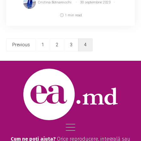
Cristina Botnarevschi
30 septembrie 2023
1 min read
Previous
1
2
3
4
Cum ne poți ajuta?
Orice reproducere, integrală sau