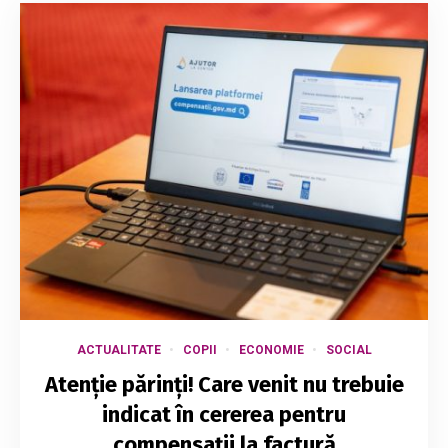
ACTUALITATE
COPII
ECONOMIE
SOCIAL
Atenție părinți! Care venit nu trebuie
indicat în cererea pentru
compensații la factură