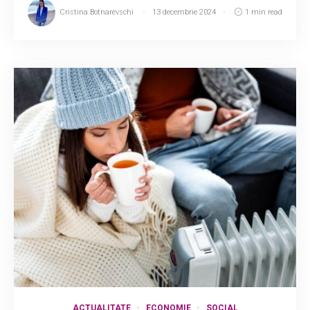
Cristina Botnarevschi
13 decembrie 2024
1 min read
ACTUALITATE
ECONOMIE
SOCIAL