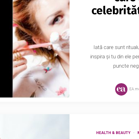
celebrită
Iată care sunt ritualu
inspira şi tu din ele p
puncte neg
EA.m
HEALTH & BEAUTY