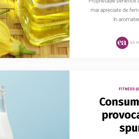
Proprietățile benefice 
mai apreciate de femei
în aromater
EA.
FITNESS Ș
Consumu
provoca
spun