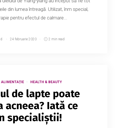
a uleiului de Ylang-ylang au început să fie tot
le din lumea întreagă. Utilizat, înm special,
apie pentru efectul de calmare...
md
24 februarie 2020
2 min read
I ALIMENTAȚIE
HEALTH & BEAUTY
l de lapte poate
 acneea? Iată ce
 specialiștii!