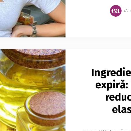
EA.
Ingredie
expiră:
reduc
elas