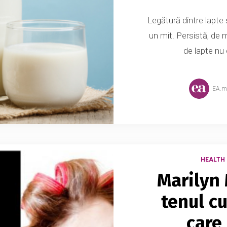
Legătură dintre lapte 
un mit. Persistă, de 
de lapte nu e
EA.m
HEALTH 
Marilyn 
tenul cu
care