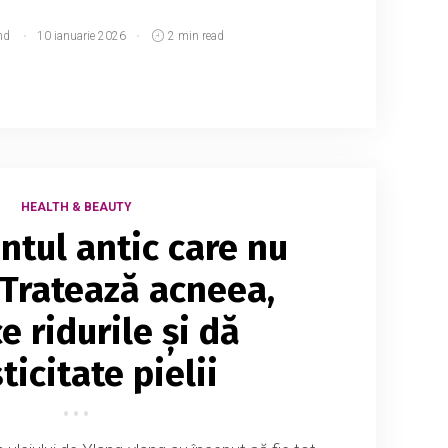
md
10 ianuarie 2026
2 min read
HEALTH & BEAUTY
ntul antic care nu
 Tratează acneea,
e ridurile și dă
ticitate pielii