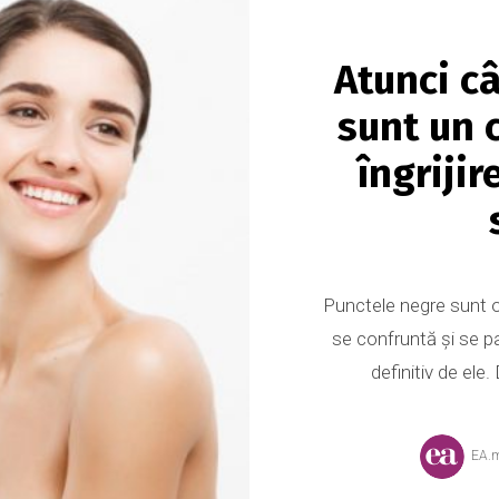
Atunci c
sunt un 
îngriji
Punctele negre sunt 
se confruntă și se p
definitiv de ele
EA.