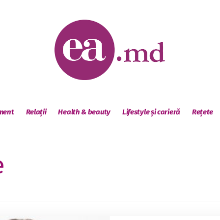
sment
Relații
Health & beauty
Lifestyle și carieră
Rețete
e