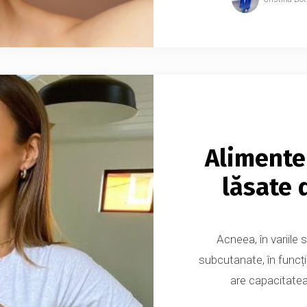
Alimente
lăsate 
Acneea, în variile 
subcutanate, în funcț
are capacitatea d