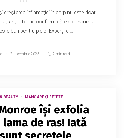
și creșterea inflamației în corp nu este doar
mulți ani, o teorie conform căreia consumul
ste bun pentru piele. Experții ci...
d
2 decembrie 2025
2 min read
& BEAUTY
MÂNCARE ȘI REȚETE
Monroe își exfolia
 lama de ras! Iată
 sunt secretele