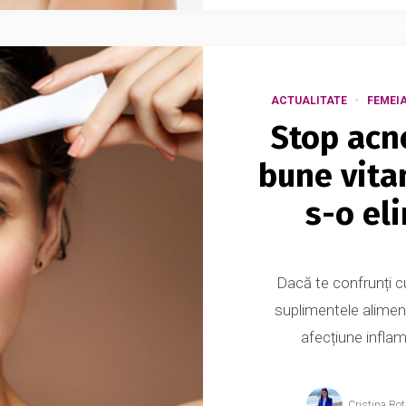
ACTUALITATE
FEMEI
Stop acn
bune vita
s-o eli
Dacă te confrunți c
suplimentele aliment
afecțiune inflam
Cristina Bo