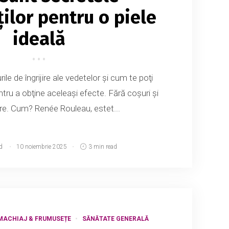
ților pentru o piele
ideală
rile de îngrijire ale vedetelor şi cum te poţi
entru a obţine aceleaşi efecte. Fără coşuri şi
re. Cum? Renée Rouleau, estet...
d
10 noiembrie 2025
3 min read
MACHIAJ & FRUMUSEȚE
SĂNĂTATE GENERALĂ