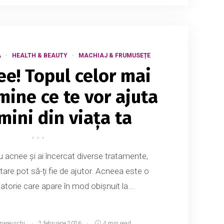
A
HEALTH & BEAUTY
MACHIAJ & FRUMUSEȚE
ee! Topul celor mai
mine ce te vor ajuta
mini din viața ta
u acnee și ai încercat diverse tratamente,
are pot să-ți fie de ajutor. Acneea este o
atorie care apare în mod obișnuit la...
tnarevschi
2 februarie 2026
4 min read