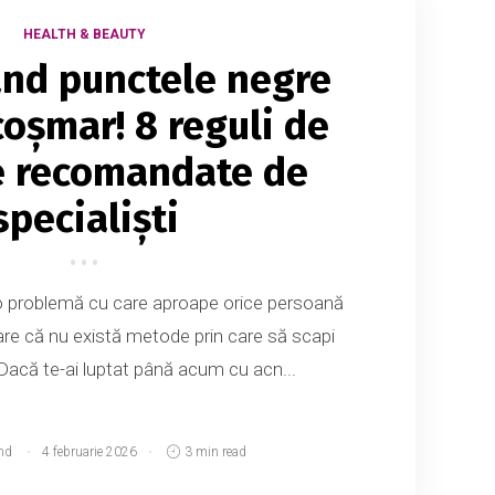
HEALTH & BEAUTY
ând punctele negre
coșmar! 8 reguli de
re recomandate de
specialiști
o problemă cu care aproape orice persoană
are că nu există metode prin care să scapi
. Dacă te-ai luptat până acum cu acn...
md
4 februarie 2026
3 min read