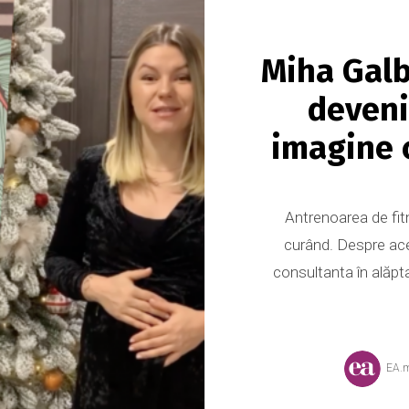
Miha Galb
deveni
imagine 
Antrenoarea de fi
curând. Despre ace
consultanta în alăp
EA.