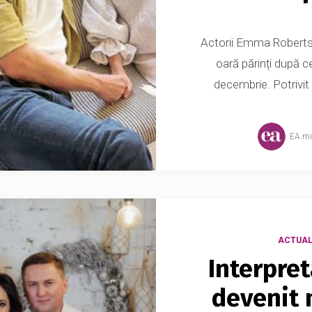
Actorii Emma Roberts 
oară părinți după c
decembrie. Potrivit
EA.m
ACTUAL
Interpre
devenit 