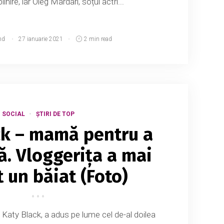
inire, iar Oleg Mardari, soțul actri...
md
27 ianuarie 2021
2 min read
SOCIAL
ȘTIRI DE TOP
ck – mamă pentru a
ă. Vloggerița a mai
 un băiat (Foto)
 Katy Black, a adus pe lume cel de-al doilea