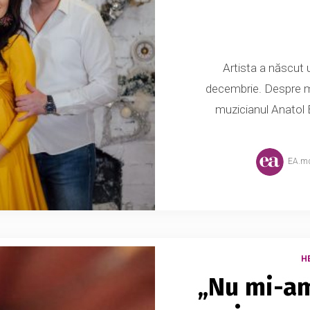
Artista a născut u
decembrie. Despre ma
muzicianul Anatol B
EA.m
H
„Nu mi-am