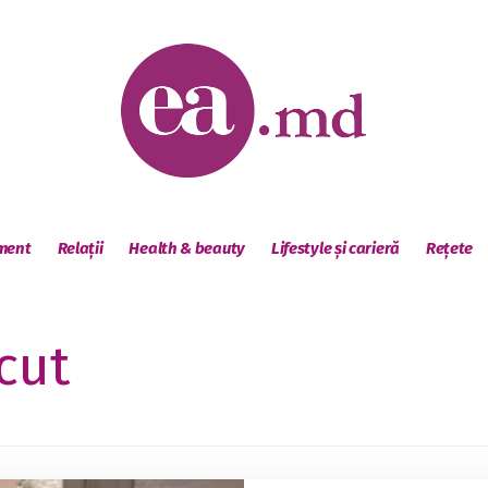
sment
Relații
Health & beauty
Lifestyle și carieră
Rețete
cut