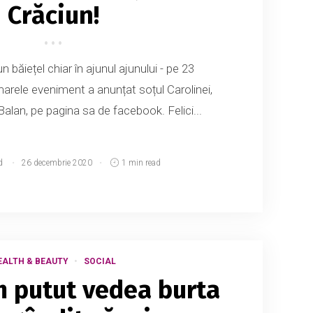
Crăciun!
n băiețel chiar în ajunul ajunului - pe 23
rele eveniment a anunțat soțul Carolinei,
alan, pe pagina sa de facebook. Felici...
d
26 decembrie 2020
1 min read
EALTH & BEAUTY
SOCIAL
 putut vedea burta