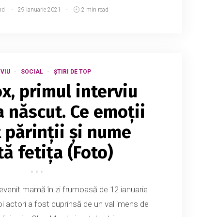
md
29 ianuarie 2021
2 min read
VIU
SOCIAL
ȘTIRI DE TOP
x, primul interviu
a născut. Ce emoții
 părinții și nume
ă fetița (Foto)
devenit mamă în zi frumoasă de 12 ianuarie
oi actori a fost cuprinsă de un val imens de