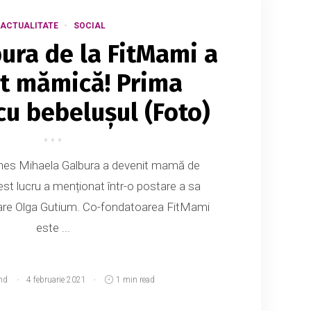
ACTUALITATE
SOCIAL
ura de la FitMami a
t mămică! Prima
cu bebelușul (Foto)
tnes Mihaela Galbura a devenit mamă de
st lucru a menționat într-o postare a sa
tare Olga Gutium. Co-fondatoarea FitMami
este ...
md
4 februarie 2021
1 min read