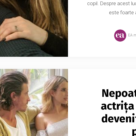
copil. Despre acest lu
este foarte a
EA.
Nepoat
actriț
deveni