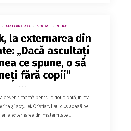
MATERNITATE
SOCIAL
VIDEO
k, la externarea din
te: „Dacă ascultați
mea ce spune, o să
eți fără copii”
 a devenit mamă pentru a doua oară, în mai
erina și soțul ei, Cristian, l-au dus acasă pe
iar la externarea din maternitate ...