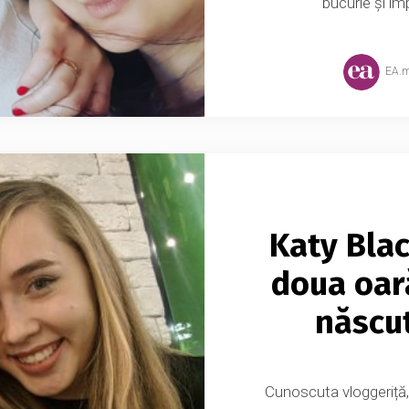
bucurie și împl
EA.
Katy Bla
doua oar
născut
Cunoscuta vloggeriță,