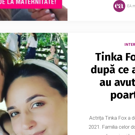
EA.
INTER
Tinka Fo
după ce 
au avut
poart
Actrița Tinka Fox a 
2021. Familia celor d