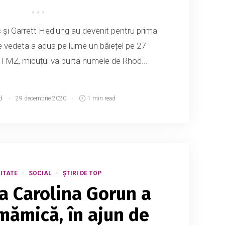
și Garrett Hedlung au devenit pentru prima
e vedeta a adus pe lume un băiețel pe 27
 TMZ, micuțul va purta numele de Rhod...
d
29 decembrie 2020
1 min read
ITATE
SOCIAL
ȘTIRI DE TOP
ta Carolina Gorun a
mămică, în ajun de