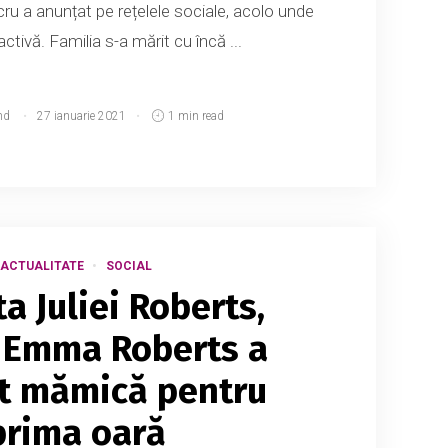
cru a anunțat pe rețelele sociale, acolo unde
ctivă. Familia s-a mărit cu încă ...
md
27 ianuarie 2021
1 min read
ACTUALITATE
SOCIAL
a Juliei Roberts,
a Emma Roberts a
t mămică pentru
prima oară