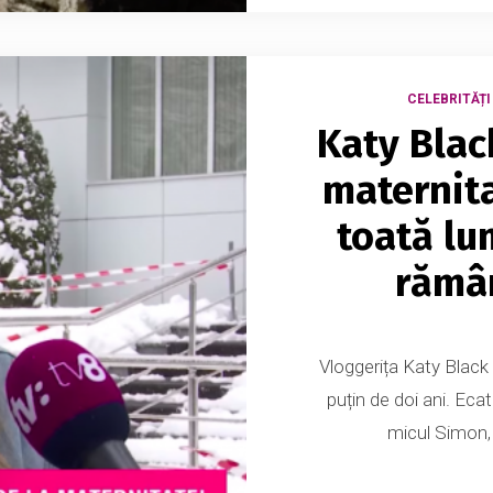
CELEBRITĂȚI
Katy Blac
maternita
toată lu
rămân
Vloggerița Katy Black
puțin de doi ani. Ecat
micul Simon, 