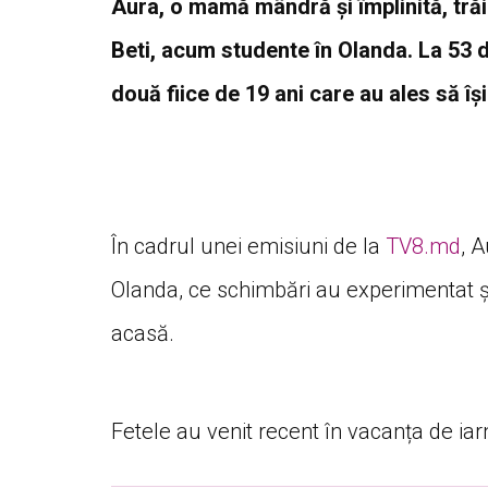
Aura, o mamă mândră și împlinită, trăieș
Beti, acum studente în Olanda. La 53 de
două fiice de 19 ani care au ales să își
În cadrul unei emisiuni de la
TV8.md
, 
Olanda, ce schimbări au experimentat și
acasă.
Fetele au venit recent în vacanța de ia