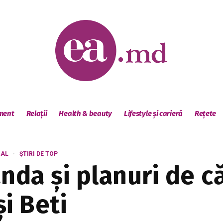
sment
Relații
Health & beauty
Lifestyle și carieră
Rețete
IAL
ȘTIRI DE TOP
nda și planuri de că
i Beti