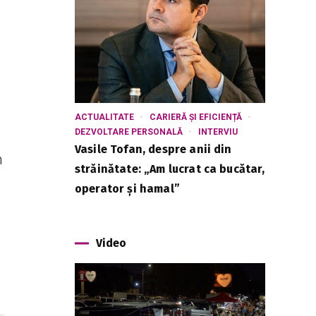
ACTUALITATE
CARIERĂ ȘI EFICIENȚĂ
DEZVOLTARE PERSONALĂ
INTERVIU
Vasile Tofan, despre anii din
n
străinătate: „Am lucrat ca bucătar,
operator și hamal”
Video