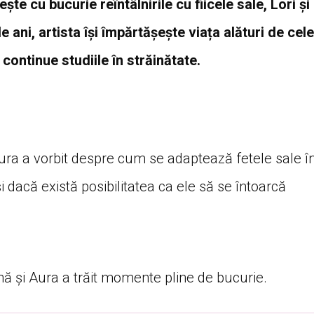
te cu bucurie reîntâlnirile cu fiicele sale, Lori și
 ani, artista își împărtășește viața alături de cele
 continue studiile în străinătate.
Aura a vorbit despre cum se adaptează fetele sale î
 dacă există posibilitatea ca ele să se întoarcă
rnă și Aura a trăit momente pline de bucurie.