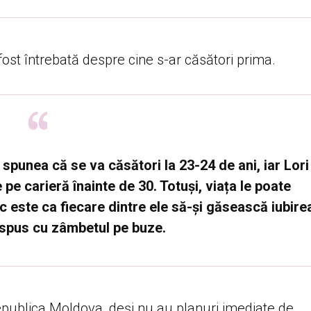
 fost întrebată despre cine s-ar căsători prima.
 spunea că se va căsători la 23-24 de ani, iar Lori
e carieră înainte de 30. Totuși, viața le poate
sc este ca fiecare dintre ele să-și găsească iubire
 spus cu zâmbetul pe buze.
Republica Moldova, deși nu au planuri imediate de