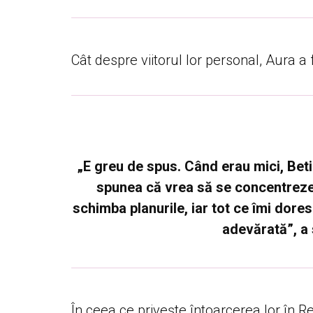
Cât despre viitorul lor personal, Aura a
„E greu de spus. Când erau mici, Beti
spunea că vrea să se concentreze p
schimba planurile, iar tot ce îmi dore
adevărată”, a
În ceea ce privește întoarcerea lor în 