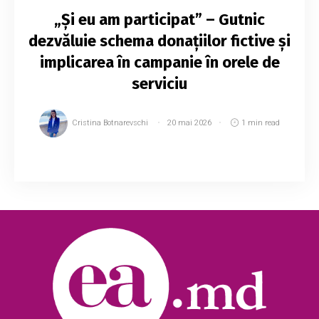
„Și eu am participat” – Gutnic
dezvăluie schema donațiilor fictive și
implicarea în campanie în orele de
serviciu
Cristina Botnarevschi
20 mai 2026
1 min read
Fosta viceprimară a Chișinăului, Irina Gutnic,
face dezvăluiri despre presupuse practici
ilegale din Primărie. Aceasta susține că
funcționari ai municipalității ar fi fost implicaț...