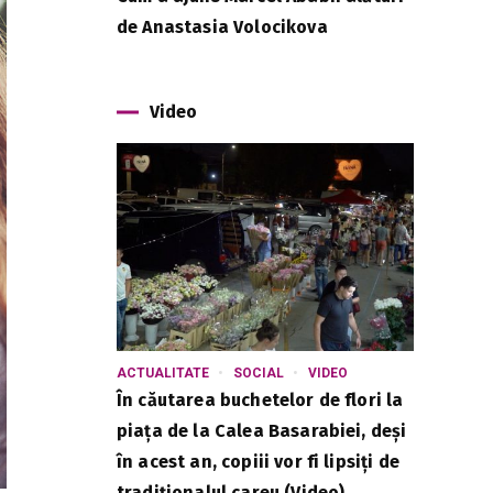
de Anastasia Volocikova
Video
ACTUALITATE
SOCIAL
VIDEO
În căutarea buchetelor de flori la
piața de la Calea Basarabiei, deși
în acest an, copiii vor fi lipsiți de
tradiționalul careu (Video)