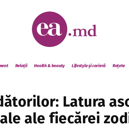
sment
Relații
Health & beauty
Lifestyle și carieră
Rețete
ătorilor: Latura as
ale ale fiecărei zod