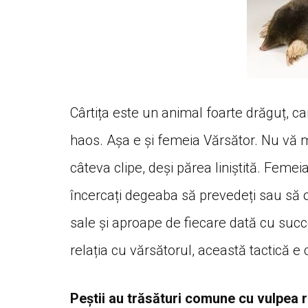
Cârtița este un animal foarte drăguț, 
haos. Așa e și femeia Vărsător. Nu vă 
câteva clipe, deși părea liniștită. Femei
încercați degeaba să prevedeți sau să op
sale și aproape de fiecare dată cu succe
relația cu vărsătorul, această tactică e c
Peștii au trăsături comune cu vulpea 