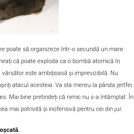
care poate să organizeze într-o secundă un mare
mirați că poate exploda ca o bombă atomică în
a vărsător este ambițioasă și imprevizibilă. Nu
riți atacul acesteia. Va sta mereu la pânda jertfei
s. Mai bine pretindeți că nimic nu s-a întâmplat. În
ea mai potrivită și inofensivă pentru cei din jur.
roșcată.