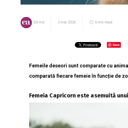
EA.md
2 mai 2026
5 min read
Save
Femeile deseori sunt comparate cu animale
comparată fiecare femeie în funcție de zo
Femeia Capricorn este asemuită unui