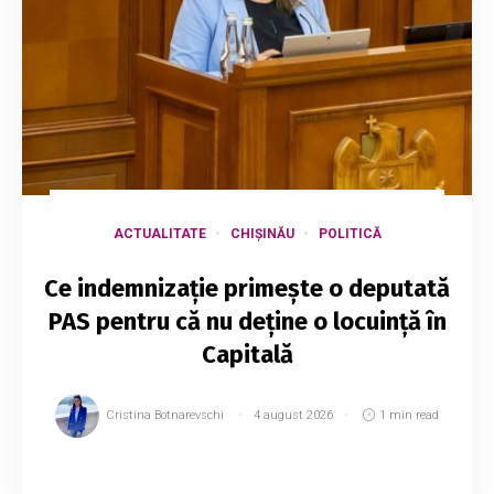
ACTUALITATE
CHIȘINĂU
POLITICĂ
Ce indemnizație primește o deputată
PAS pentru că nu deține o locuință în
Capitală
Cristina Botnarevschi
4 august 2026
1 min read
Deputata PAS Larisa Voloh a declarat că, pe