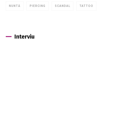
NUNTĂ
PIERCING
SCANDAL
TATTOO
Interviu