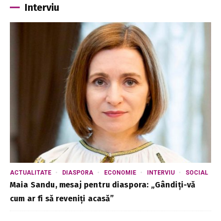
Interviu
ACTUALITATE
DIASPORA
ECONOMIE
INTERVIU
SOCIAL
Maia Sandu, mesaj pentru diaspora: „Gândiți-vă
cum ar fi să reveniți acasă”