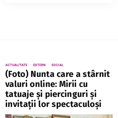
lângă salariul de parlamentar, primește și o
indemnizație lunară de 8.000 de lei pentru
chirie, întrucât nu deține o locuință în municip...
ACTUALITATE
EXTERN
SOCIAL
(Foto) Nunta care a stârnit
valuri online: Mirii cu
tatuaje și piercinguri și
invitații lor spectaculoși