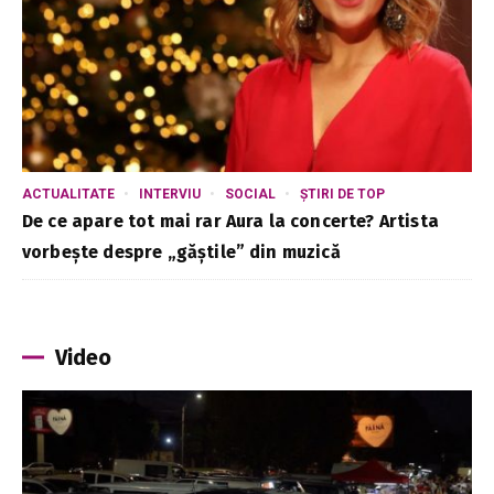
ACTUALITATE
INTERVIU
SOCIAL
ȘTIRI DE TOP
De ce apare tot mai rar Aura la concerte? Artista
vorbește despre „găștile” din muzică
Video