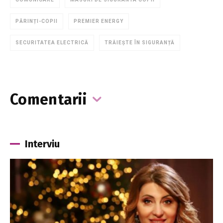
PĂRINȚI-COPII
PREMIER ENERGY
SECURITATEA ELECTRICĂ
TRĂIEȘTE ÎN SIGURANȚĂ
Comentarii
Interviu