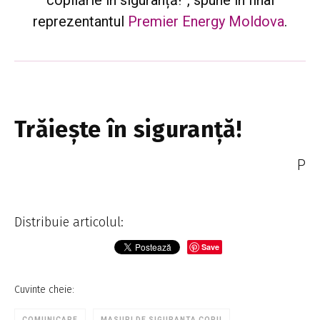
reprezentantul
Premier Energy Moldova
.
Trăieşte în siguranţă!
P
Distribuie articolul:
Save
Cuvinte cheie:
COMUNICARE
MASURI DE SIGURANTA COPII