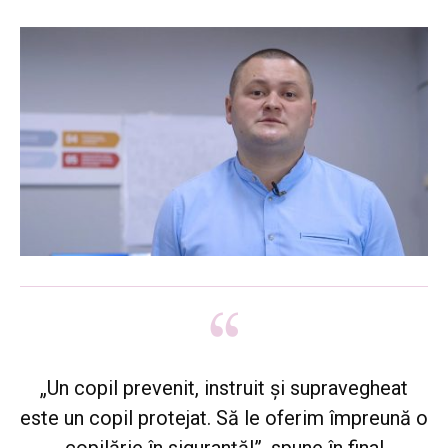
„Un copil prevenit, instruit și supravegheat
este un copil protejat. Să le oferim împreună o
copilărie în siguranță!”, spune în final