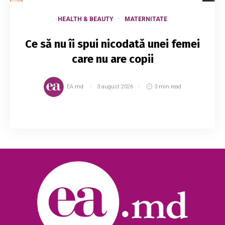
HEALTH & BEAUTY
MATERNITATE
Ce să nu îi spui nicodată unei femei
care nu are copii
EA.md
3 august 2026
3 min read
O femeie nu are copii din mai multe motive:
poate își dorește, dar, din păcate, întâmpină
probleme medicale sau poate că a decis că nu
vrea să fie mamă. Indiferent de motive, este ...