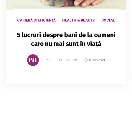
CARIERĂ ȘI EFICIENȚĂ
HEALTH & BEAUTY
SOCIAL
5 lucruri despre bani de la oameni
care nu mai sunt în viață
EA.md
19 iulie 2026
6 min read
Cu toții alergăm după fericire, însă, de cele mai
multe ori, această grabă ne face să ne pierdem
complet între activitățile cotidiene și dorințele
pe termen scurt sau lung. O greșe...