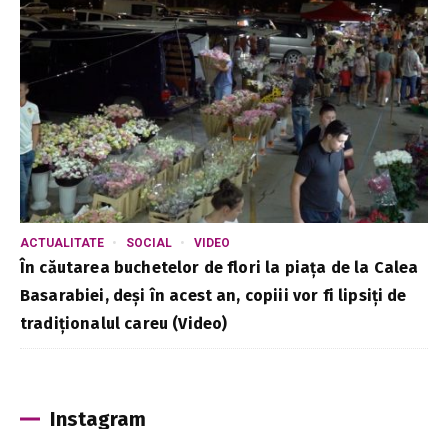
ACTUALITATE
SOCIAL
VIDEO
În căutarea buchetelor de flori la piața de la Calea
Basarabiei, deși în acest an, copiii vor fi lipsiți de
tradiționalul careu (Video)
Instagram