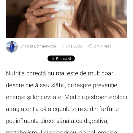
Cristina Botnarevschi
7 iunie 2026
2 min read
Nutriția corectă nu mai este de mult doar
despre dietă sau slăbit, ci despre prevenție,
energie și longevitate. Medicii gastroenterologi
atrag atenția că alegerile zilnice din farfurie
pot influența direct sănătatea digestivă,
metabolismul și chiar riscul de boli cronice.