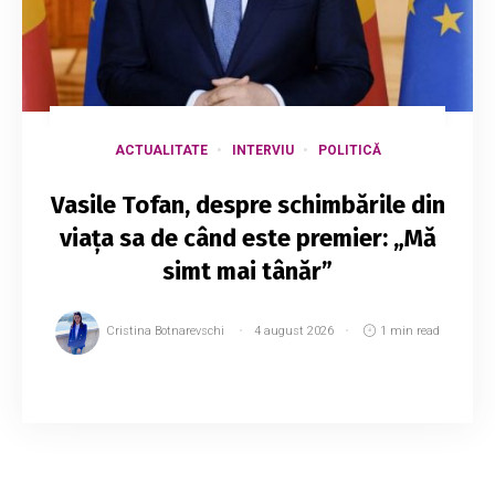
ACTUALITATE
INTERVIU
POLITICĂ
Vasile Tofan, despre schimbările din
viața sa de când este premier: „Mă
simt mai tânăr”
Cristina Botnarevschi
4 august 2026
1 min read
Preluarea funcției de prim-ministru a adus
schimbări majore în rutina lui Vasile Tofan. Șeful
Guvernului spune că doarme mai puțin, este
nevoit să învețe constant lucruri noi și si...