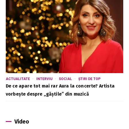
ACTUALITATE
INTERVIU
SOCIAL
ȘTIRI DE TOP
De ce apare tot mai rar Aura la concerte? Artista
vorbește despre „găștile” din muzică
Video