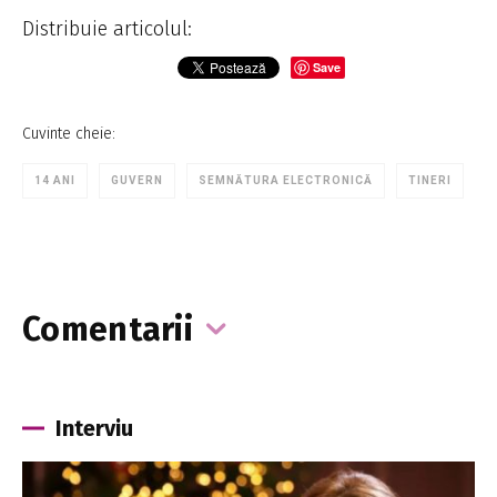
Distribuie articolul:
Save
Cuvinte cheie:
14 ANI
GUVERN
SEMNĂTURA ELECTRONICĂ
TINERI
Comentarii
Interviu