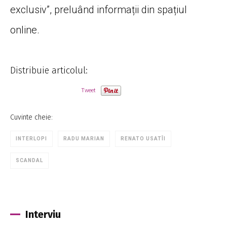
exclusiv”, preluând informații din spațiul
online.
Distribuie articolul:
Tweet
Cuvinte cheie:
INTERLOPI
RADU MARIAN
RENATO USATÎI
SCANDAL
Interviu