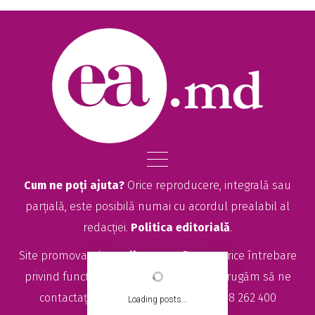
Cum ne poți ajuta?
Orice reproducere, integrală sau
parțială, este posibilă numai cu acordul prealabil al
redacției.
Politica editorială
.
Site promovat de
seolitte.com
. Pentru orice întrebare
privind funcționarea site-ului EA.md, vă rugăm să ne
contactați la
sales@ea.md
sau +373 78 262 400
Loading posts...