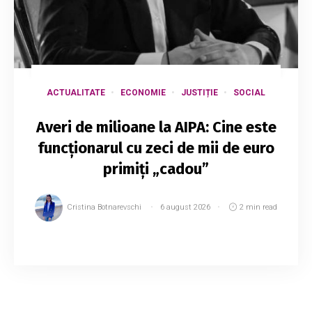
ACTUALITATE
ECONOMIE
JUSTIȚIE
SOCIAL
Averi de milioane la AIPA: Cine este
funcționarul cu zeci de mii de euro
primiți „cadou”
Cristina Botnarevschi
6 august 2026
2 min read
Un șef de direcție din cadrul Agenției de
Intervenție și Plăți pentru Agricultură (AIPA) a
fost reținut într-un dosar de trafic de influență.
Acesta este suspectat că ar fi pretins...