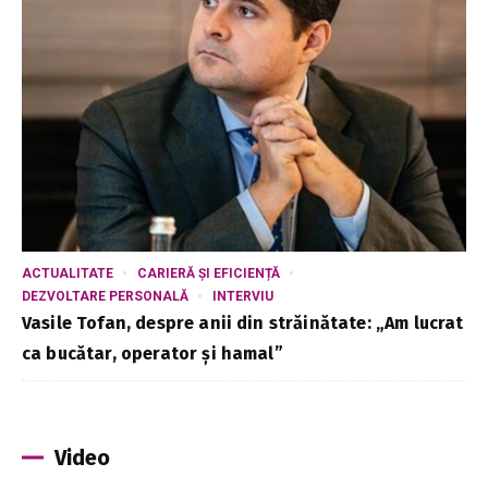
ACTUALITATE
CARIERĂ ȘI EFICIENȚĂ
DEZVOLTARE PERSONALĂ
INTERVIU
Vasile Tofan, despre anii din străinătate: „Am lucrat
ca bucătar, operator și hamal”
Video