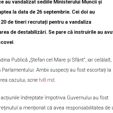
 au vandalizat sediile Ministerului Muncii și
oaptea la data de 26 septembrie. Cei doi au
20 de tineri recrutați pentru a vandaliza
area de destabilizări. Se pare că instruirile au avu
scovei
.
dina Publică „Ștefan cel Mare și Sfânt”, iar celălalt,
ea Parlamentului. Ambii suspecți au fost escortați la
area cazului, scrie
tv8.md.
 acțiunile îndreptate împotriva Guvernului au fost
reținutul a menționat că avea responsabilitatea de 