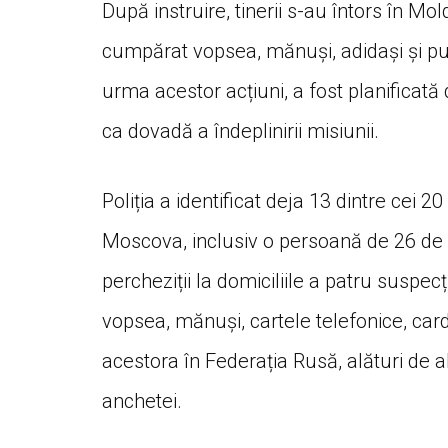
După instruire, tinerii s-au întors în M
cumpărat vopsea, mănuși, adidași și pun
urma acestor acțiuni, a fost planificată
ca dovadă a îndeplinirii misiunii.
Poliția a identificat deja 13 dintre cei 20 
Moscova, inclusiv o persoană de 26 de a
percheziții la domiciliile a patru suspec
vopsea, mănuși, cartele telefonice, card
acestora în Federația Rusă, alături de al
anchetei.