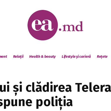
sment
Relații
Health & beauty
Lifestyle și carieră
Rețete
ui și clădirea Tele
spune poliția