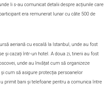
 unde li s-au comunicat detalii despre acțiunile care
participant era remunerat lunar cu câte 500 de
cursă aeriană cu escală la Istanbul, unde au fost
e și cazați într-un hotel. A doua zi, tinerii au fost
 Moscovei, unde au învățat cum să organizeze
 și cum să asigure protecția persoanelor
, au primit bani și telefoane pentru a comunica între