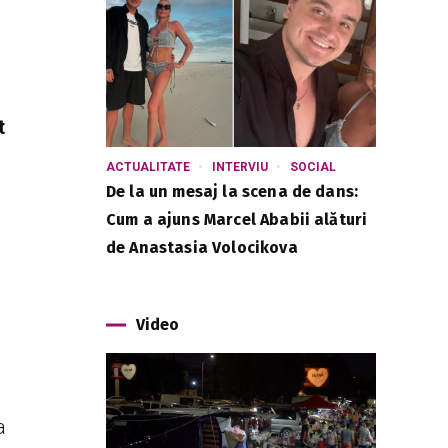
t
ACTUALITATE
INTERVIU
SOCIAL
De la un mesaj la scena de dans:
Cum a ajuns Marcel Ababii alături
de Anastasia Volocikova
Video
a