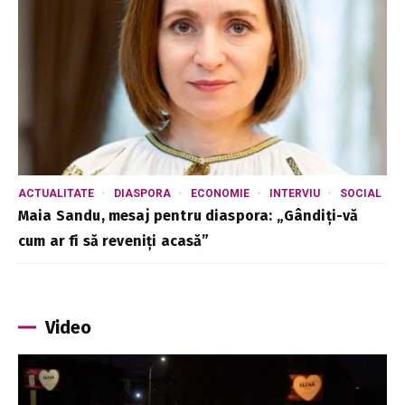
ACTUALITATE
DIASPORA
ECONOMIE
INTERVIU
SOCIAL
Maia Sandu, mesaj pentru diaspora: „Gândiți-vă
cum ar fi să reveniți acasă”
Video