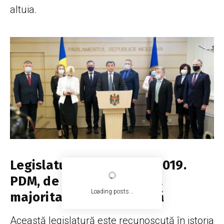
altuia.
Legislatura a IX-a: 2014-2019.
PDM, de la 19 mandate la
Loading posts...
majoritate parlamentară
Această legislatură este recunoscută în istoria