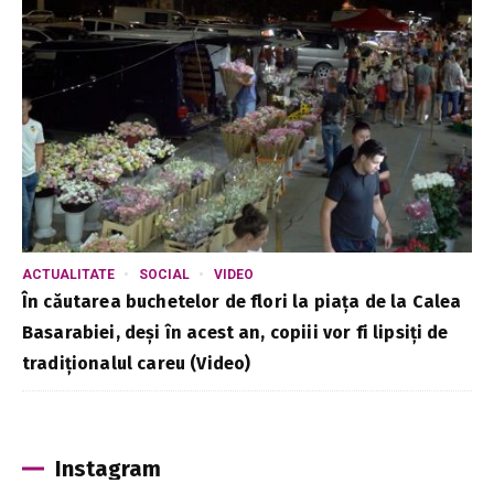
ACTUALITATE
SOCIAL
VIDEO
În căutarea buchetelor de flori la piața de la Calea
Basarabiei, deși în acest an, copiii vor fi lipsiți de
tradiționalul careu (Video)
Instagram