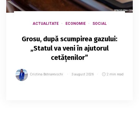
ACTUALITATE
ECONOMIE
SOCIAL
Grosu, după scumpirea gazului:
„Statul va veni în ajutorul
cetățenilor”
Cristina Botnarevschi
3 august 2026
2 min read
Consumatorii de gaze naturale ar putea
beneficia din nou de compensații, care vor fi
aplicate direct în facturile pentru consumul de
gaze. Potrivit președintelui Parlamentului, ...