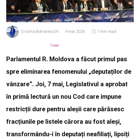
Cristina Botnarevschi
9 mai 2026
7 min read
Tweet
Parlamentul R. Moldova a făcut primul pas
spre eliminarea fenomenului „deputaților de
vânzare”. Joi, 7 mai, Legislativul a aprobat
în primă lectură un nou Cod care impune
restricții dure pentru aleșii care părăsesc
fracțiunile pe listele cărora au fost aleși,
transformându-i în deputați neafiliați, lipsiți