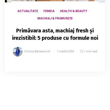
ACTUALITATE
FEMEIA
HEALTH & BEAUTY
MACHIAJ & FRUMUSEȚE
Primăvara asta, machiaj fresh și
irezistibil: 5 produse cu formule noi
Cristina Botnarevschi
1 martie 2026
1 min read
Sezonul primăverii vine cu noutăți în trusa de
make-up: formule inovatoare, texturi lejere și
culori vibrante care promit un look fresh și
natural. Iată 5 produse pe care le voi fo...