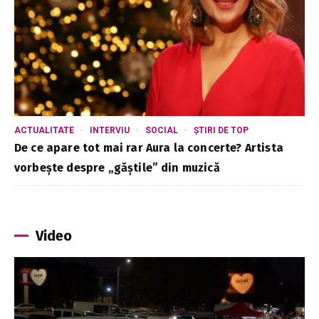
ACTUALITATE
INTERVIU
SOCIAL
ȘTIRI DE TOP
De ce apare tot mai rar Aura la concerte? Artista
vorbește despre „găștile” din muzică
Video