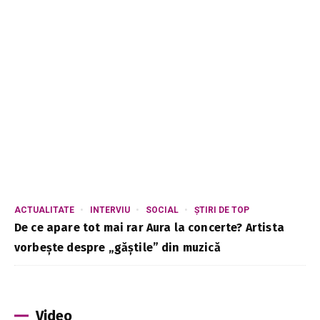
ACTUALITATE
INTERVIU
SOCIAL
ȘTIRI DE TOP
De ce apare tot mai rar Aura la concerte? Artista
vorbește despre „găștile” din muzică
Video