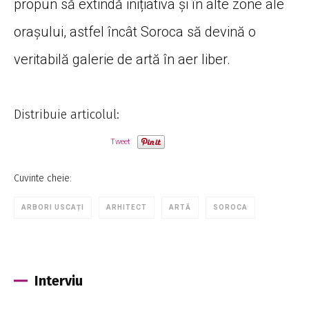
propun să extindă inițiativa și în alte zone ale
orașului, astfel încât Soroca să devină o
veritabilă galerie de artă în aer liber.
Distribuie articolul:
Tweet
Cuvinte cheie:
ARBORI USCAȚI
ARHITECT
ARTĂ
SOROCA
Interviu