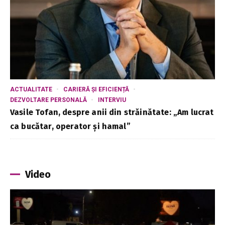
ACTUALITATE
CARIERĂ ȘI EFICIENȚĂ
DEZVOLTARE PERSONALĂ
INTERVIU
Vasile Tofan, despre anii din străinătate: „Am lucrat
ca bucătar, operator și hamal”
Video