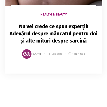
HEALTH & BEAUTY
Nu vei crede ce spun experții!
Adevărul despre mâncatul pentru doi
și alte mituri despre sarcină
EA.md
18 iulie 2026
4 min read
Nu e de mirare că un astfel de eveniment unic
este înconjurat de un număr atât de mare de
prejudecăţi şi stereotipuri distincte. Care sunt
cele mai comune 10 mituri despre sarcină?...