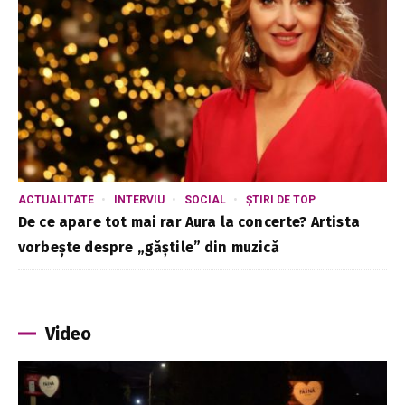
ACTUALITATE
INTERVIU
SOCIAL
ȘTIRI DE TOP
De ce apare tot mai rar Aura la concerte? Artista
vorbește despre „găștile” din muzică
Video