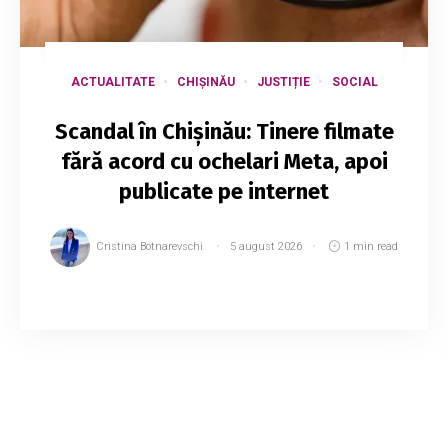
ACTUALITATE
CHIȘINĂU
JUSTIȚIE
SOCIAL
Scandal în Chișinău: Tinere filmate
fără acord cu ochelari Meta, apoi
publicate pe internet
Cristina Botnarevschi
5 august 2026
1 min read
Un cont de pe rețelele sociale pe care erau
publicate imagini cu femei și adolescente
filmate fără acordul lor în spații publice din
Chișinău ar fi fost suspendat în urma mai multo...