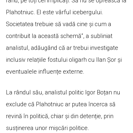
rând, pe toți cei implicați. Să nu se oprească la
Plahotniuc. El este vârful icebergului.
Societatea trebuie să vadă cine și cum a
contribuit la această schemă”, a subliniat
analistul, adăugând că ar trebui investigate
inclusiv relațiile fostului oligarh cu Ilan Șor și
eventualele influențe externe.
La rândul său, analistul politic Igor Boțan nu
exclude că Plahotniuc ar putea încerca să
revină în politică, chiar și din detenție, prin
susținerea unor mișcări politice.