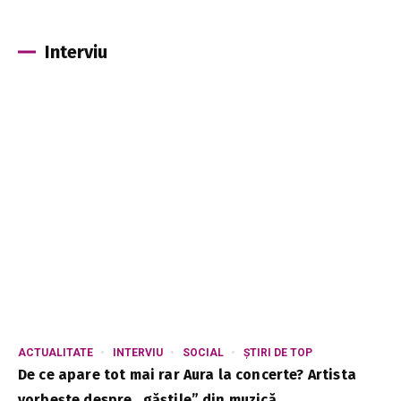
Interviu
ACTUALITATE
INTERVIU
SOCIAL
ȘTIRI DE TOP
De ce apare tot mai rar Aura la concerte? Artista
vorbește despre „găștile” din muzică