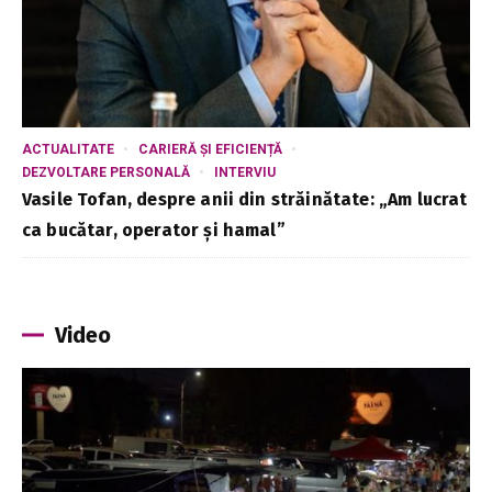
ACTUALITATE
CARIERĂ ȘI EFICIENȚĂ
DEZVOLTARE PERSONALĂ
INTERVIU
Vasile Tofan, despre anii din străinătate: „Am lucrat
ca bucătar, operator și hamal”
Video