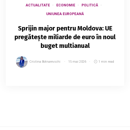
ACTUALITATE
ECONOMIE
POLITICĂ
UNIUNEA EUROPEANĂ
Sprijin major pentru Moldova: UE
pregătește miliarde de euro în noul
buget multianual
Cristina Botnarevschi
15 mai 2026
1 min read
Uniunea Europeană negociază în prezent
bugetul multianual pentru perioada 2028–2034.
Europarlamentarul român Siegfried Mureșan
precizează că Republica Moldova urmează să
beneficiez...