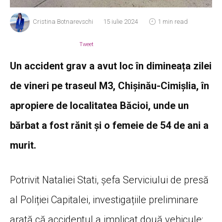
Cristina Botnarevschi
15 iulie 2024
1 min read
Tweet
Un accident grav a avut loc în dimineața zilei
de vineri pe traseul M3, Chișinău-Cimișlia, în
apropiere de localitatea Băcioi, unde un
bărbat a fost rănit și o femeie de 54 de ani a
murit.
Potrivit Nataliei Stati, șefa Serviciului de presă
al Poliției Capitalei, investigațiile preliminare
arată că accidentul a implicat două vehicule: