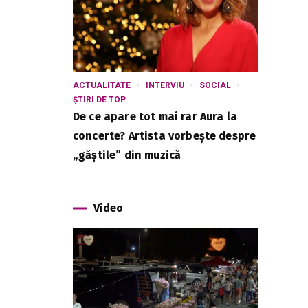
ACTUALITATE
INTERVIU
SOCIAL
ȘTIRI DE TOP
De ce apare tot mai rar Aura la
concerte? Artista vorbește despre
„găștile” din muzică
Video