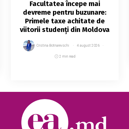
Facultatea începe mai
devreme pentru buzunare:
Primele taxe achitate de
viitorii studenți din Moldova
Cristina Botnarevschi
4 august 2026
2 min read
Accesul la studiile superioare presupune
primele cheltuieli încă din etapa admiterii.
Viitorii studenți trebuie să achite anumite
plăți înainte de începerea propriu-zisă a
anului u...