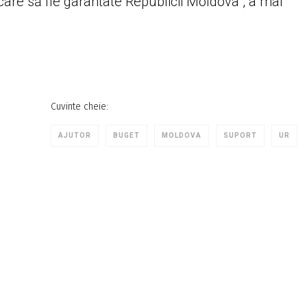
care să fie garantate Republicii Moldova”, a mai
Cuvinte cheie:
AJUTOR
BUGET
MOLDOVA
SUPORT
UR