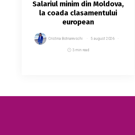
Salariul minim din Moldova,
la coada clasamentului
european
Cristina Botnarevschi
5 august 2026
3 min read
Eurostat a publicat datele privind nivelul
salariilor minime din Europa pentru al
doilea semestru al anului 2026, oferind o
imagine comparativă a veniturilor minime
stabilite în st...