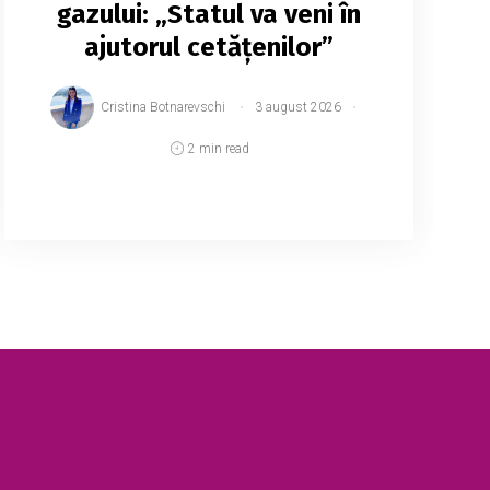
gazului: „Statul va veni în
ajutorul cetățenilor”
Cristina Botnarevschi
3 august 2026
2 min read
Consumatorii de gaze naturale ar putea
beneficia din nou de compensații, care
vor fi aplicate direct în facturile pentru
consumul de gaze. Potrivit președintelui
Parlamentului, ...