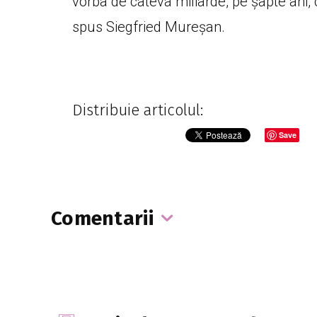
vorba de câteva miliarde, pe șapte ani, 
spus Siegfried Mureșan.
Distribuie articolul:
Save
Comentarii