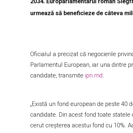
2034. Europarlamentarul român Siegf
urmează să beneficieze de câteva mil
Oficialul a precizat că negocierile privi
Parlamentul European, iar una dintre pri
candidate, transmite
ipn.md
.
„Există un fond european de peste 40 de
candidate. Din acest fond toate statel
cerut creșterea acestui fond cu 10%. Adi