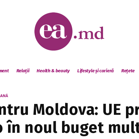
sment
Relații
Health & beauty
Lifestyle și carieră
Rețete
EANĂ
entru Moldova: UE p
o în noul buget mul