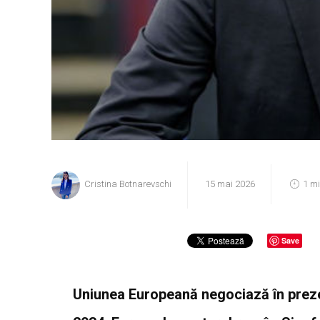
Cristina Botnarevschi
15 mai 2026
1 m
Save
Uniunea Europeană negociază în preze