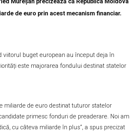
ried Mureșan precizează că Republica Moldova
iarde de euro prin acest mecanism financiar.
nd viitorul buget european au început deja în
orități este majorarea fondului destinat statelor
 miliarde de euro destinat tuturor statelor
e candidate primesc fonduri de preaderare. Noi am
că, cu câteva miliarde în plus”, a spus precizat