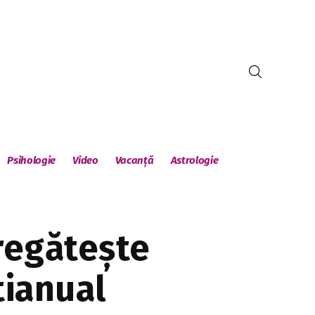
Psihologie
Video
Vacanță
Astrologie
regătește
tianual