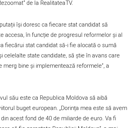
Rezoomat” de la RealitateaTV.
utații își doresc ca fiecare stat candidat să
 accesa, în funcție de progresul reformelor și al
a fiecărui stat candidat să-i fie alocată o sumă
 celelalte state candidate, să știe în avans care
le merg bine și implementează reformele”, a
tivul său este ca Republica Moldova să aibă
 viitorul buget european. „Dorința mea este să avem
din acest fond de 40 de miliarde de euro. Va fi