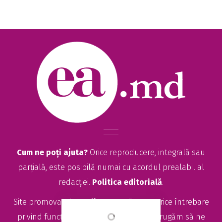
Cum ne poți ajuta?
Orice reproducere, integrală sau
parțială, este posibilă numai cu acordul prealabil al
redacției.
Politica editorială
.
Site promovat de
seolitte.com
. Pentru orice întrebare
privind funcționarea site-ului EA.md, vă rugăm să ne