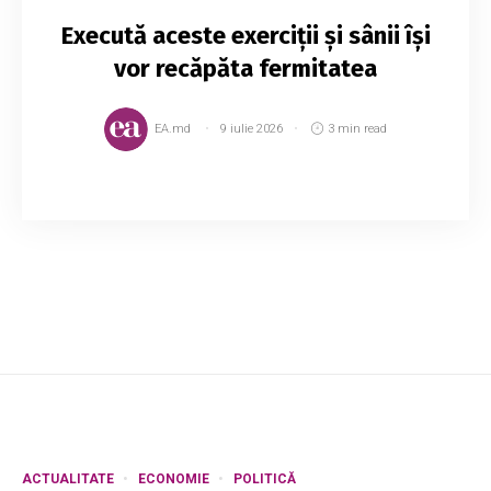
Execută aceste exerciţii și sânii îşi
vor recăpăta fermitatea
EA.md
9 iulie 2026
3 min read
Se spune că moştenim mărimea sânilor pe cale
genetică, deci dacă eşti posesoarea unui bust
modest, trebuie să le ,,mulţumeşti“ părinţilor.
Dacă nu, şi îţi doreşti sâni mai mari, in...
ACTUALITATE
ECONOMIE
POLITICĂ