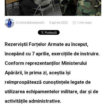
Cristina Botnarevschi
9 aprilie 2025
1 min read
Rezerviștii Forțelor Armate au început,
începând cu 7 aprilie, exercițiile de instruire.
Conform reprezentanților Ministerului
Apărării, în prima zi, aceștia își
reîmprospătează cunoștințele legate de
utilizarea echipamentelor militare, dar și de
activitățile administrative.