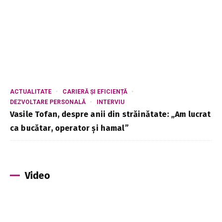
ACTUALITATE
CARIERĂ ȘI EFICIENȚĂ
DEZVOLTARE PERSONALĂ
INTERVIU
Vasile Tofan, despre anii din străinătate: „Am lucrat
ca bucătar, operator și hamal”
Video