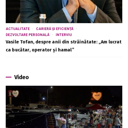
ACTUALITATE
CARIERĂ ȘI EFICIENȚĂ
DEZVOLTARE PERSONALĂ
INTERVIU
Vasile Tofan, despre anii din străinătate: „Am lucrat
ca bucătar, operator și hamal”
Video