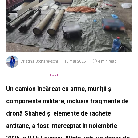
Cristina Botnarevschi
18 mai 2026
4 min read
Tweet
Un camion încărcat cu arme, muniții și
componente militare, inclusiv fragmente de
dronă Shahed și elemente de rachete
antitanc, a fost interceptat în noiembrie
2025 la PTF Leușeni-Albița, într-un dosar de