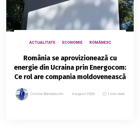
ACTUALITATE
ECONOMIE
ROMÂNESC
România se aprovizionează cu
energie din Ucraina prin Energocom:
Ce rol are compania moldovenească
Cristina Botnarevschi
4 august 2026
1 min read
Compania românească Nuclearelectrica a
început să achiziționeze energie electrică din
Ucraina cu sprijinul companiei moldovenești
Energocom. Despre aceasta a anunțat luni chiar