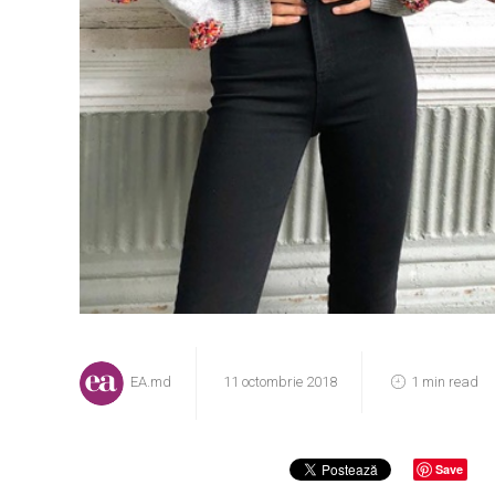
EA.md
11 octombrie 2018
1 min read
Save