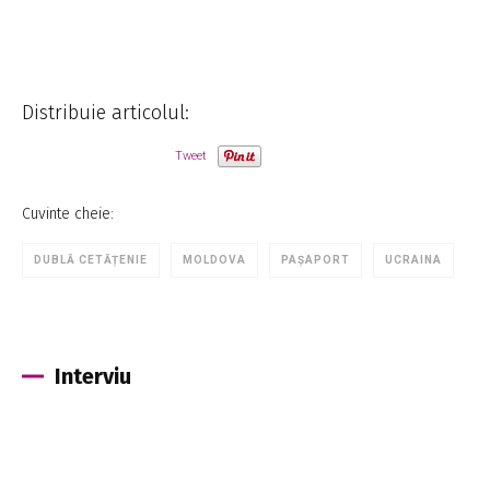
Distribuie articolul:
Tweet
Cuvinte cheie:
DUBLĂ CETĂȚENIE
MOLDOVA
PAȘAPORT
UCRAINA
Interviu