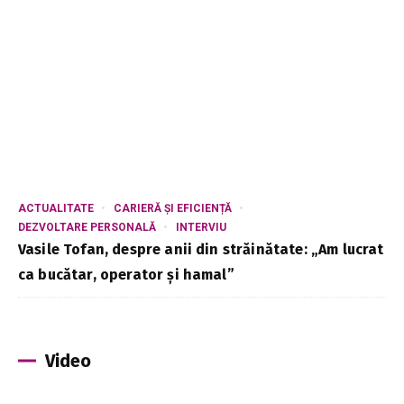
ACTUALITATE
CARIERĂ ȘI EFICIENȚĂ
DEZVOLTARE PERSONALĂ
INTERVIU
Vasile Tofan, despre anii din străinătate: „Am lucrat
ca bucătar, operator și hamal”
Video