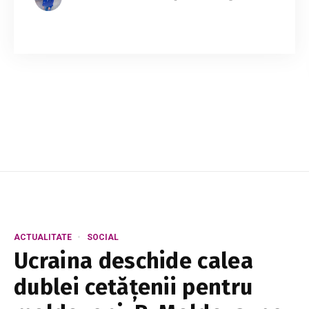
Preluarea funcției de prim-ministru a adus
schimbări majore în rutina lui Vasile Tofan. Șeful
Guvernului spune că doarme mai puțin, este
nevoit să învețe constant lucruri noi și si...
ACTUALITATE
SOCIAL
Ucraina deschide calea
dublei cetățenii pentru