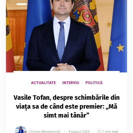
ACTUALITATE
INTERVIU
POLITICĂ
Vasile Tofan, despre schimbările din
viața sa de când este premier: „Mă
simt mai tânăr”
Cristina Botnarevschi
4 august 2026
1 min read